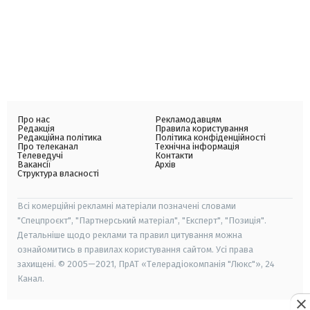
Про нас
Рекламодавцям
Редакція
Правила користування
Редакційна політика
Політика конфіденційності
Про телеканал
Технічна інформація
Телеведучі
Контакти
Вакансії
Архів
Структура власності
Всі комерційні рекламні матеріали позначені словами
"Спецпроєкт", "Партнерський матеріал", "Експерт", "Позиція".
Детальніше щодо реклами та правил цитування можна
ознайомитись в правилах користування сайтом. Усі права
захищені. © 2005—2021, ПрАТ «Телерадіокомпанія "Люкс"», 24
Канал.