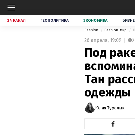
24 КАНАЛ
ГЕОПОЛИТИКА
ЭКОНОМИКА
БИЗНЕ
Fashion
Fashion-мир
26 апреля,
19:09
2
Под рак
вспомин
Тан расс
одежды
Юлия Турелык