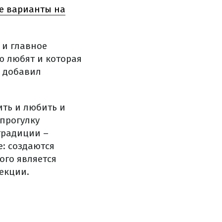
ые варианты на
 и главное
ю любят и которая
– добавил
ить и любить и
 прогулку
традиции –
: создаются
ого является
екции.