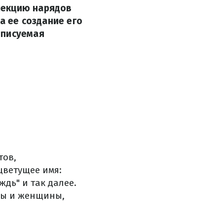
лекцию нарядов
а ее создание его
описуемая
тов,
цветущее имя:
ждь" и так далее.
ны и женщины,