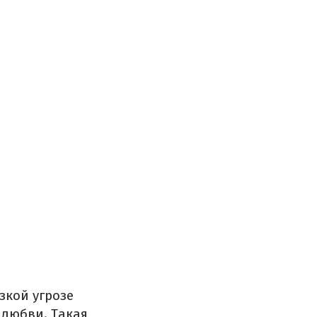
зкой угрозе
 любви. Такая