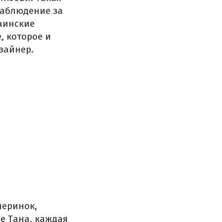
наблюдение за
раинские
, которое и
зайнер.
черинок,
е Тана, каждая