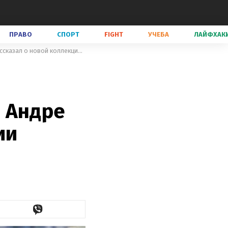
ПРАВО
СПОРТ
FIGHT
УЧЕБА
ЛАЙФХАК
Под ракетными атаками часто вспоминаю школьную любовь, - Андре Тан рассказал о новой коллекции одежды
 Андре
ии