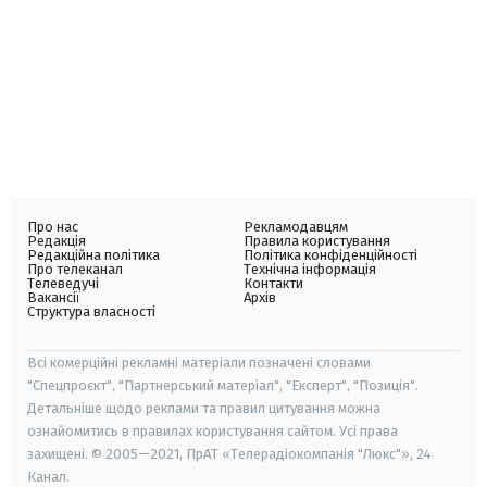
Про нас
Рекламодавцям
Редакція
Правила користування
Редакційна політика
Політика конфіденційності
Про телеканал
Технічна інформація
Телеведучі
Контакти
Вакансії
Архів
Структура власності
Всі комерційні рекламні матеріали позначені словами
"Спецпроєкт", "Партнерський матеріал", "Експерт", "Позиція".
Детальніше щодо реклами та правил цитування можна
ознайомитись в правилах користування сайтом. Усі права
захищені. © 2005—2021, ПрАТ «Телерадіокомпанія "Люкс"», 24
Канал.