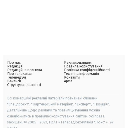
Про нас
Рекламодавцям
Редакція
Правила користування
Редакційна політика
Політика конфіденційності
Про телеканал
Технічна інформація
Телеведучі
Контакти
Вакансії
Архів
Структура власності
Всі комерційні рекламні матеріали позначені словами
"Спецпроєкт", "Партнерський матеріал", "Експерт", "Позиція".
Детальніше щодо реклами та правил цитування можна
ознайомитись в правилах користування сайтом. Усі права
захищені. © 2005—2021, ПрАТ «Телерадіокомпанія "Люкс"», 24