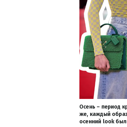
Осень – период к
же, каждый обра
осенний look был