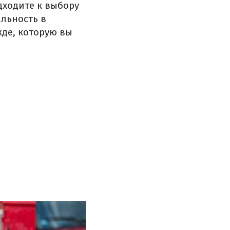
дходите к выбору
альность в
жде, которую вы