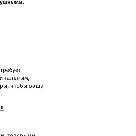
душными.
требует
гинальным,
оры, чтобы ваша
не
и, теперь мы