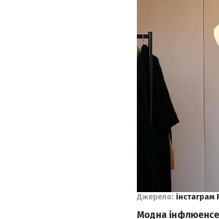
Джерело:
інстаграм 
Модна інфлюенсерк