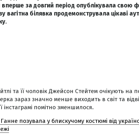
і вперше за довгий період опублікувала свою ф
зу вагітна білявка продемонструвала цікаві ау
ку.
йтлі та її чоловік Джейсон Стейтем очікують на п
рка зараз значно менше виходить в світ та відві
її інстаграмі помітно зменшилося.
 Ганне позувала у блискучому костюмі від україн
вежі