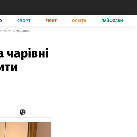
О
СПОРТ
FIGHT
ОСВІТА
ЛАЙФХАКИ
ити кожна модниця
а чарівні
ити