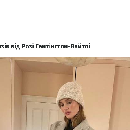
зів від Розі Гантінгтон-Вайтлі