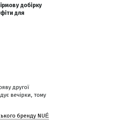
ірмову добірку
тфіти для
ояву другої
дує вечірки, тому
ського бренду NUÉ