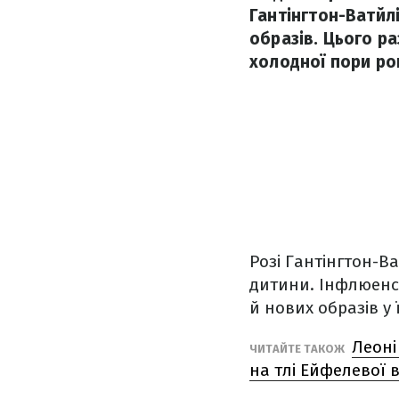
Гантінгтон-Ватйл
образів. Цього ра
холодної пори ро
Розі Гантінгтон-Ва
дитини. Інфлюенсе
й нових образів у 
Леоні
ЧИТАЙТЕ ТАКОЖ
на тлі Ейфелевої 