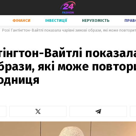
ФІНАНСИ
ІНВЕСТИЦІЇ
НЕРУХОМІСТЬ
ПРАВ
Розі Гантінгтон-Вайтлі показала чарівні зимові образи, які може повтор
тінгтон-Вайтлі показал
брази, які може повтор
одниця