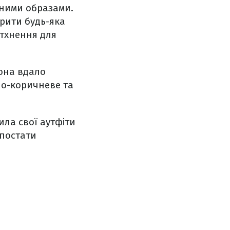
ьними образами.
орити будь-яка
атхнення для
вона вдало
но-коричневе та
ила свої аутфіти
 постати