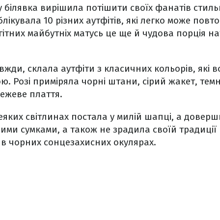
у білявка вирішила потішити своїх фанатів стил
ікувала 10 різних аутфітів, які легко може повт
гітних майбутніх матусь це ще й чудова порція н
авжди, склала аутфіти з класичних кольорів, які 
ю. Розі приміряла чорні штани, сірий жакет, тем
ежеве плаття.
еяких світлинах постала у милій шапці, а доверш
ми сумками, а також не зрадила своїй традиції
 в чорних сонцезахисних окулярах.