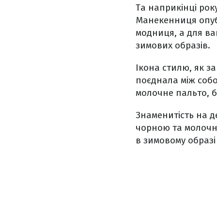
Та наприкінці рок
Манекенниця опубл
модниця, а для ва
зимових образів.
Ікона стилю, як з
поєднала між собо
молочне пальто, б
Знаменитість на д
чорною та молочни
в зимовому образі