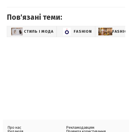
Пов'язані теми:
СТИЛЬ І МОДА
FASHION
FASHION-
Про нас
Рекламодавцям
Редакція
Правила користування