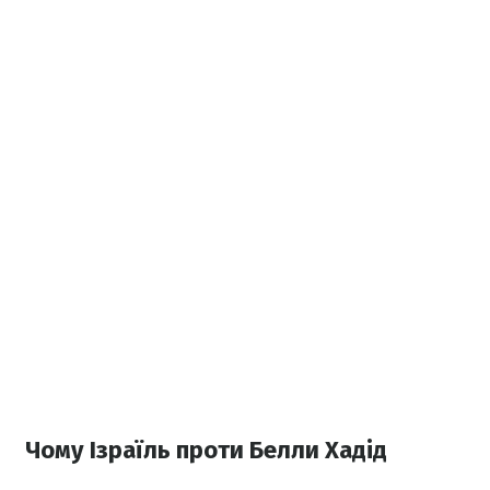
Чому Ізраїль проти Белли Хадід