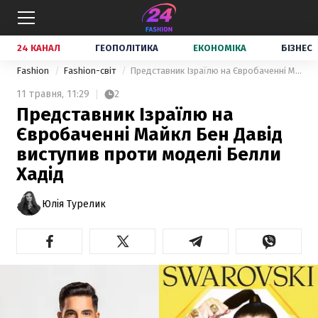
24 КАНАЛ
ГЕОПОЛІТИКА
ЕКОНОМІКА
БІЗНЕС
Fashion
Fashion-світ
Представник Ізраїлю на Євробаченні Майкл Бен Давід виступив проти моделі Белли Хадід
11 травня,
11:29
2
Представник Ізраїлю на
Євробаченні Майкл Бен Давід
виступив проти моделі Белли
Хадід
Юлія Турелик