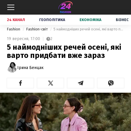
24 КАНАЛ
ГЕОПОЛІТИКА
ЕКОНОМІКА
БІЗНЕС
Fashion
Fashion-світ
5 наймодніших речей осені, які варто придбати вже зараз
19 вересня,
17:00
2
5 наймодніших речей осені, які
варто придбати вже зараз
Ірина Бенцак