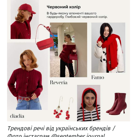
Трендові речі від українських брендів /
Фото інстаграм @september.journal