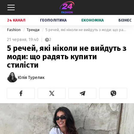
24 КАНАЛ
ГЕОПОЛІТИКА
ЕКОНОМІКА
БІЗНЕС
Fashion
Тренди
5 речей, які ніколи не вийдуть з моди: що радять купити стилісти
21 червня,
19:40
2
5 речей, які ніколи не вийдуть з
моди: що радять купити
стилісти
Юлія Турелик