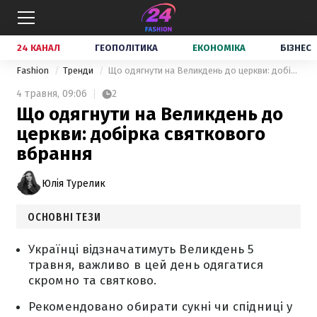
24 КАНАЛ
ГЕОПОЛІТИКА
ЕКОНОМІКА
БІЗНЕС
Fashion
Тренди
Що одягнути на Великдень до церкви: добірка святкового вбрання
4 травня,
09:06
2
Що одягнути на Великдень до
церкви: добірка святкового
вбрання
Юлія Турелик
ОСНОВНІ ТЕЗИ
Українці відзначатимуть Великдень 5
травня, важливо в цей день одягатися
скромно та святково.
Рекомендовано обирати сукні чи спідниці у