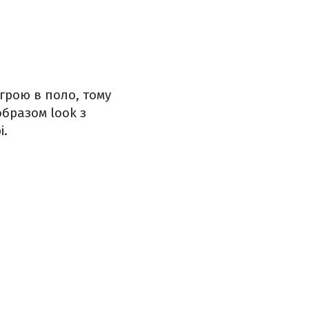
грою в поло, тому
бразом look з
і.