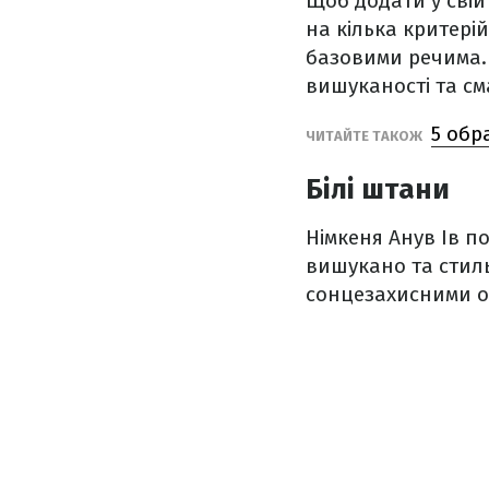
Щоб додати у свій
на кілька критерій
базовими речима.
вишуканості та см
5 обр
ЧИТАЙТЕ ТАКОЖ
Білі штани
Німкеня Анув Ів п
вишукано та стиль
сонцезахисними о