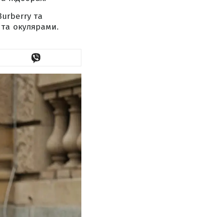
urberry та
та окулярами.