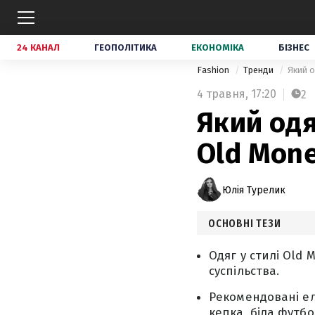
24 КАНАЛ
ГЕОПОЛІТИКА
ЕКОНОМІКА
БІЗНЕС
Fashion
Тренди
Який о
4 травня,
17:20
2
Який одя
Old Mone
Юлія Турелик
ОСНОВНІ ТЕЗИ
Одяг у стилі Old
суспільства.
Рекомендовані ел
кепка, біла футб