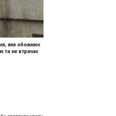
ння, яке обожнює
м та не втрачає