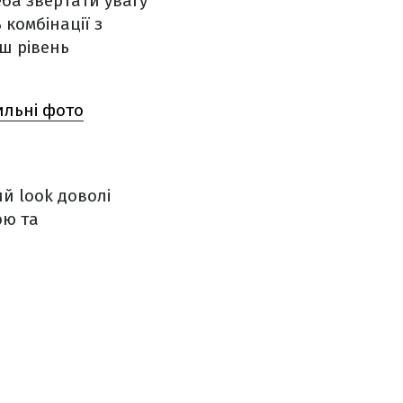
еба звертати увагу
 комбінації з
ш рівень
тильні фото
й look доволі
ою та