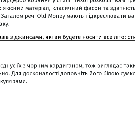
 гардероб вбрання у стилі "тихої розкоші" вам тр
: якісний матеріал, класичний фасон та здатність
 Загалом речі Old Money мають підкреслювати ва
аку.
азів з джинсами, які ви будете носити все літо: с
оєднує їх з чорним кардиганом, тож виглядає таки
но. Для досконалості доповніть його білою сумк
кулярами.