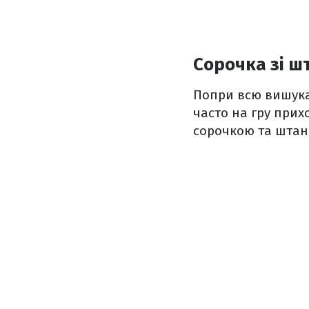
Сорочка зі ш
Попри всю вишукан
часто на гру прих
сорочкою та штан