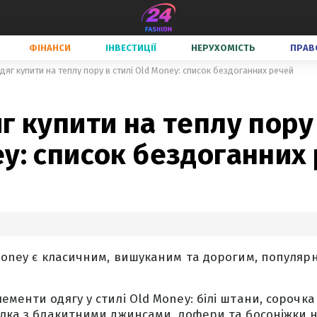
ФІНАНСИ
ІНВЕСТИЦІЇ
НЕРУХОМІСТЬ
ПРАВ
дяг купити на теплу пору в стилі Old Money: список бездоганних речей
г купити на теплу пору 
y: список бездоганних
 Money є класичним, вишуканим та дорогим, популя
ементи одягу у стилі Old Money: білі штани, сорочка
олка з блакитними джинсами, лофери та босоніжки н