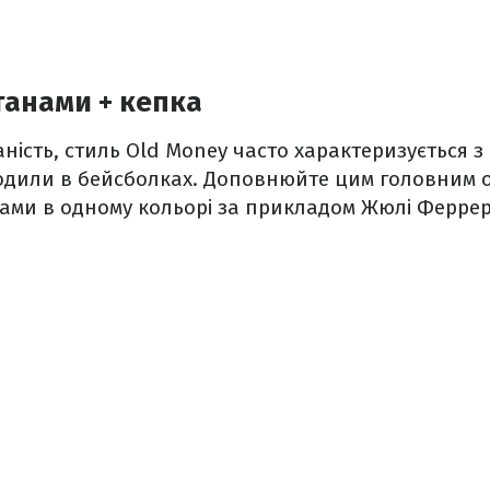
танами + кепка
ість, стиль Old Money часто характеризується з 
одили в бейсболках. Доповнюйте цим головним о
ами в одному кольорі за прикладом Жюлі Феррер