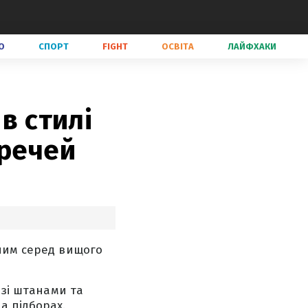
О
СПОРТ
FIGHT
ОСВІТА
ЛАЙФХАКИ
в стилі
 речей
рним серед вищого
 зі штанами та
а підборах.