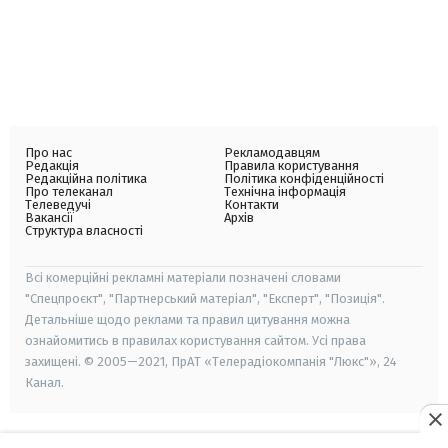
Про нас
Рекламодавцям
Редакція
Правила користування
Редакційна політика
Політика конфіденційності
Про телеканал
Технічна інформація
Телеведучі
Контакти
Вакансії
Архів
Структура власності
Всі комерційні рекламні матеріали позначені словами
"Спецпроєкт", "Партнерський матеріал", "Експерт", "Позиція".
Детальніше щодо реклами та правил цитування можна
ознайомитись в правилах користування сайтом. Усі права
захищені. © 2005—2021, ПрАТ «Телерадіокомпанія "Люкс"», 24
Канал.