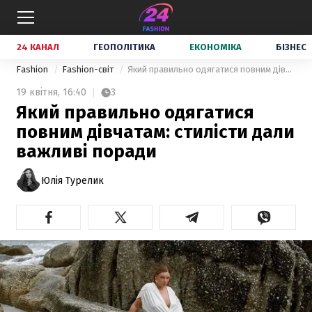
24 КАНАЛ
ГЕОПОЛІТИКА
ЕКОНОМІКА
БІЗНЕС
Fashion
Fashion-світ
Який правильно одягатися повним дівчатам: стилісти дали важливі поради
19 квітня,
16:40
3
Який правильно одягатися
повним дівчатам: стилісти дали
важливі поради
Юлія Турелик