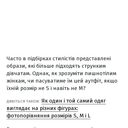
Часто в підбірках стилістів представлені
образи, які більше підходять струнким
дівчатам. Однак, як зрозуміти пишнотілим
жінкам, чи пасуватиме їм цей аутфіт, якщо
їхній розмір не S і навіть не M?
Як один і той самий одяг
ДИВІТЬСЯ ТАКОЖ
виглядає на різних фігурах:
фотопорівняння розмірів S, М і L