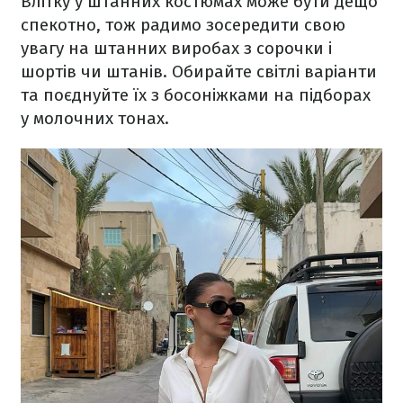
Влітку у штанних костюмах може бути дещо
спекотно, тож радимо зосередити свою
увагу на штанних виробах з сорочки і
шортів чи штанів. Обирайте світлі варіанти
та поєднуйте їх з босоніжками на підборах
у молочних тонах.