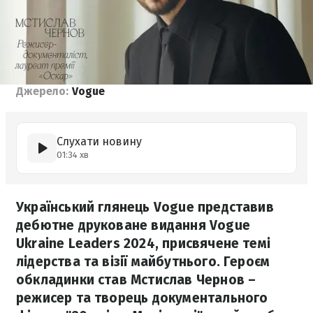
Джерело:
Vogue
Слухати новину
01:34 хв
Український глянець Vogue представив
дебютне друковане видання Vogue
Ukraine Leaders 2024, присвячене темі
лідерства та візії майбутнього. Героєм
обкладинки став Мстислав Чернов –
режисер та творець документального