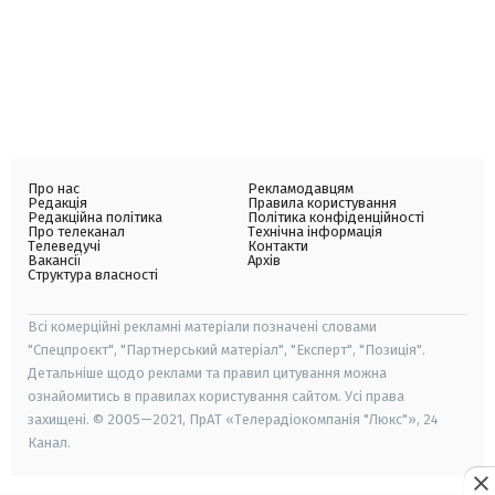
Про нас
Рекламодавцям
Редакція
Правила користування
Редакційна політика
Політика конфіденційності
Про телеканал
Технічна інформація
Телеведучі
Контакти
Вакансії
Архів
Структура власності
Всі комерційні рекламні матеріали позначені словами
"Спецпроєкт", "Партнерський матеріал", "Експерт", "Позиція".
Детальніше щодо реклами та правил цитування можна
ознайомитись в правилах користування сайтом. Усі права
захищені. © 2005—2021, ПрАТ «Телерадіокомпанія "Люкс"», 24
Канал.