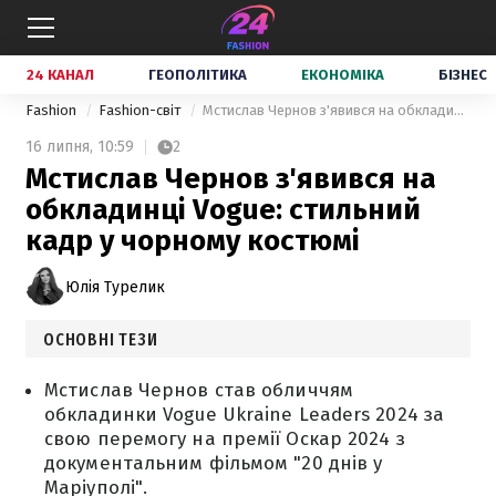
24 КАНАЛ
ГЕОПОЛІТИКА
ЕКОНОМІКА
БІЗНЕС
Fashion
Fashion-світ
Мстислав Чернов з'явився на обкладинці Vogue: стильний кадр у чорному костюмі
16 липня,
10:59
2
Мстислав Чернов з'явився на
обкладинці Vogue: стильний
кадр у чорному костюмі
Юлія Турелик
ОСНОВНІ ТЕЗИ
Мстислав Чернов став обличчям
обкладинки Vogue Ukraine Leaders 2024 за
свою перемогу на премії Оскар 2024 з
документальним фільмом "20 днів у
Маріуполі".