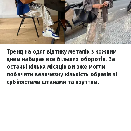
Тренд на одяг відтнку металік з кожним
днем набирає все більших оборотів. За
останні кілька місяців ви вже могли
побачити величезну кількість образів зі
србілястими штанами та взуттям.