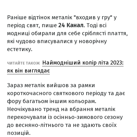
Раніше відтінок металік "входив у гру" у
період свят, пише
24 Канал
. Тоді всі
модниці обирали для себе сріблясті плаття,
які чудово вписувалися у новорічну
естетику.
Наймодніший колір літа 2023:
ЧИТАЙТЕ ТАКОЖ
як він виглядає
Зараз металік вийшов за рамки
короткочасного святкового періоду та дає
фору багатьом іншим кольорам.
Неочікувано тренд на вбрання металік
перекочували із осінньо-зимового сезону
до весняно-літнього та не здають своїх
позицій.