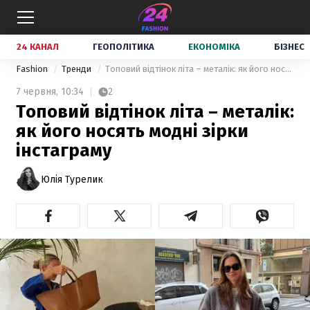
24 КАНАЛ
ГЕОПОЛІТИКА
ЕКОНОМІКА
БІЗНЕС
Fashion
Тренди
Топовий відтінок літа – металік: як його носять модні зірки інстаграму
7 червня,
10:34
2
Топовий відтінок літа – металік:
як його носять модні зірки
інстаграму
Юлія Турелик