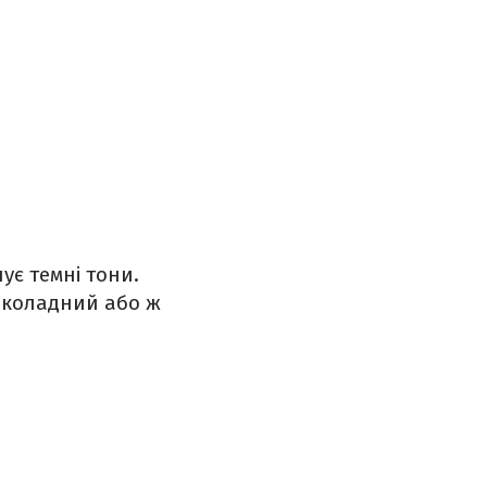
ує темні тони.
околадний або ж