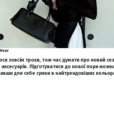
Wear
ося зовсім трохи, тож час думати про новий се
 й аксесуарів. Підготуватися до нової пори мож
равши для себе сумки в найтрендовіших кольор