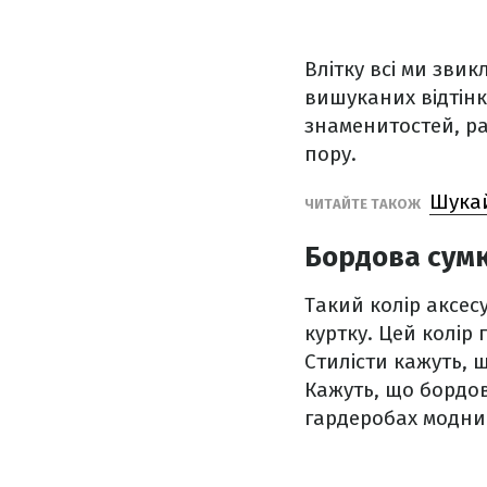
Влітку всі ми звик
вишуканих відтінк
знаменитостей, ра
пору.
Шукай
ЧИТАЙТЕ ТАКОЖ
Бордова сум
Такий колір аксе
куртку. Цей колір 
Стилісти кажуть, щ
Кажуть, що бордо
гардеробах модни