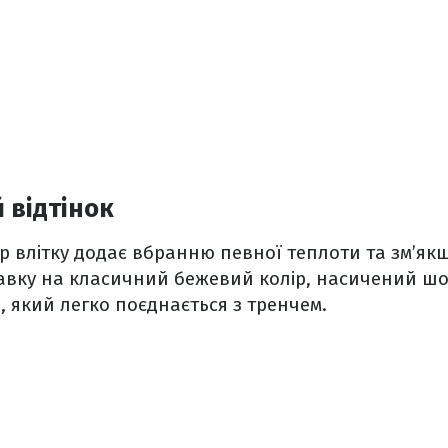
 відтінок
р влітку додає вбранню певної теплоти та зм’якш
авку на класичний бежевий колір, насичений ш
 який легко поєднається з тренчем.