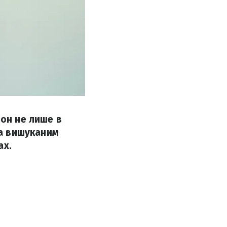
зон не лише в
на вишуканим
ах.