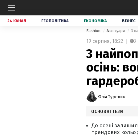
24 КАНАЛ
ГЕОПОЛІТИКА
ЕКОНОМІКА
БІЗНЕС
Fashion
Аксесуари
3 н
19 серпня,
18:22
2
3 найпоп
осінь: в
гардеро
Юлія Турелик
ОСНОВНІ ТЕЗИ
До осені залишил
трендових кольор