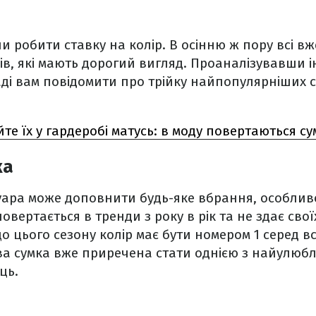
ли робити ставку на колір. В осінню ж пору всі в
ів, які мають дорогий вигляд. Проаналізувавши 
ді вам повідомити про трійку найпопулярніших 
те їх у гардеробі матусь: в моду повертаються су
ка
суара може доповнити будь-яке вбрання, особлив
повертається в тренди з року в рік та не здає свої
о цього сезону колір має бути номером 1 серед всі
ва сумка вже приречена стати однією з найулюб
ць.