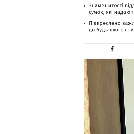
Знаменитості від
сумок, які надают
Підкреслено важл
до будь-якого ст