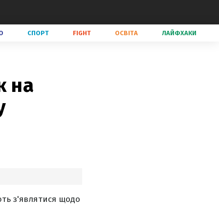
О
СПОРТ
FIGHT
ОСВІТА
ЛАЙФХАКИ
к на
у
ють з'являтися щодо