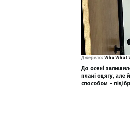
Джерело:
Who What 
До осені залишил
плані одягу, але
способом – підіб