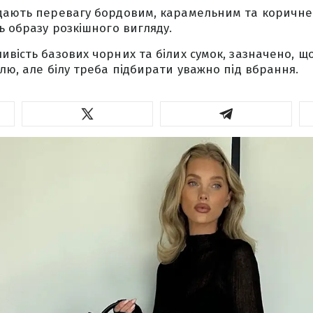
дають перевагу бордовим, карамельним та коричне
ь образу розкішного вигляду.
ивість базових чорних та білих сумок, зазначено, щ
илю, але білу треба підбирати уважно під вбрання.