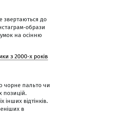
же звертаються до
інстаграм-образи
сумок на осінню
мки з 2000-х років
о чорне пальто чи
х позицій.
х інших відтінків.
леніших в