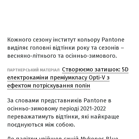
Кожного сезону інститут кольору Pantone
виділяє головні відтінки року та сезонів –
весняно-літнього та осінньо-зимового.
Створюємо затишок: 5D
ПАРТНЕРСЬКИЙ МАТЕРІАЛ
електрокаміни преміумкласу Opti-V з
ефектом потріскування полін
За словами представників Pantone в
осінньо-зимовому періоді 2021-2022
переважатимуть відтінки, які найкраще
поєднуються між собою.
До палітри увійшов синій Mykonos Blue,