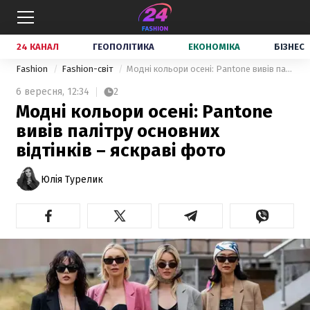
24 КАНАЛ
ГЕОПОЛІТИКА
ЕКОНОМІКА
БІЗНЕС
Fashion
Fashion-світ
Модні кольори осені: Pantone вивів палітру основних відтінків – яскраві фото
6 вересня,
12:34
2
Модні кольори осені: Pantone
вивів палітру основних
відтінків – яскраві фото
Юлія Турелик