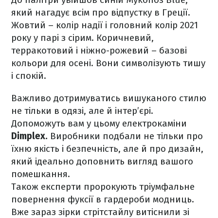
який нагадує всім про відпустку в Греції.
Жовтий – колір надії і головний колір 2021
року у парі з сірим. Коричневий,
терракотовий і ніжно-рожевий – базові
кольори для осені. Вони символізують тишу
і спокій.
Важливо дотримуватись вишуканого стилю
не тільки в одязі, але й інтер’єрі.
Допоможуть вам у цьому електрокаміни
Dimplex.
Виробники подбали не тільки про
їхню якість і безпечність, але й про дизайн,
який ідеально доповнить вигляд вашого
помешкання.
Також експерти пророкують тріумфальне
повернення фуксії в гардероби модниць.
Вже зараз зірки стрітстайлу витіснили зі