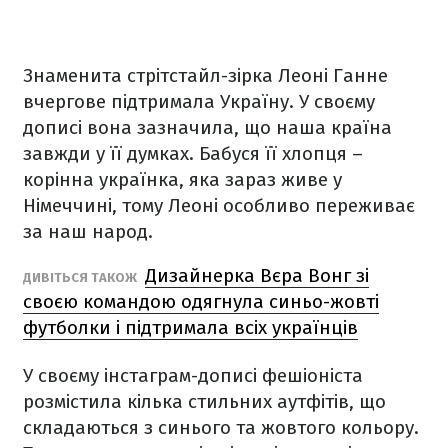
Знаменита стрітстайл-зірка Леоні Ганне
вчергове підтримала Україну. У своєму
дописі вона зазначила, що наша країна
завжди у її думках. Бабуся її хлопця –
корінна українка, яка зараз живе у
Німеччині, тому Леоні особливо переживає
за наш народ.
Дизайнерка Вєра Вонг зі
ДИВІТЬСЯ ТАКОЖ
своєю командою одягнула синьо-жовті
футболки і підтримала всіх українців
У своєму інстаграм-дописі фешіоніста
розмістила кілька стильних аутфітів, що
складаються з синього та жовтого кольору.