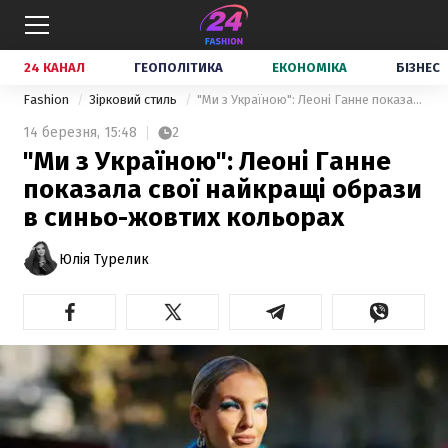
24 КАНАЛ
ГЕОПОЛІТИКА
ЕКОНОМІКА
БІЗНЕС
Fashion
Зірковий стиль
"Ми з Україною": Леоні Ганне показала свої найкращі образи в синьо-жовтих кольорах
14 березня,
15:48
2
"Ми з Україною": Леоні Ганне
показала свої найкращі образи
в синьо-жовтих кольорах
Юлія Турелик