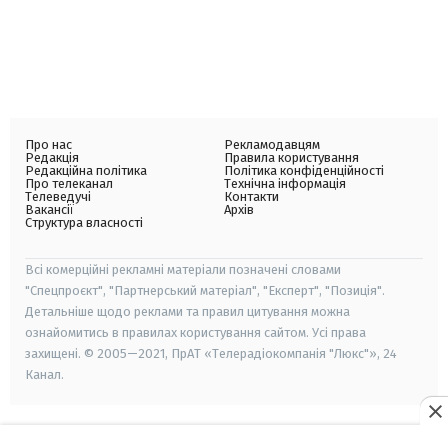
Про нас
Рекламодавцям
Редакція
Правила користування
Редакційна політика
Політика конфіденційності
Про телеканал
Технічна інформація
Телеведучі
Контакти
Вакансії
Архів
Структура власності
Всі комерційні рекламні матеріали позначені словами
"Спецпроєкт", "Партнерський матеріал", "Експерт", "Позиція".
Детальніше щодо реклами та правил цитування можна
ознайомитись в правилах користування сайтом. Усі права
захищені. © 2005—2021, ПрАТ «Телерадіокомпанія "Люкс"», 24
Канал.