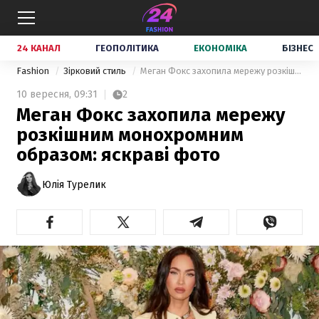
24 КАНАЛ
ГЕОПОЛІТИКА
ЕКОНОМІКА
БІЗНЕС
Fashion
Зірковий стиль
Меган Фокс захопила мережу розкішним монохромним образом: яскраві фото
10 вересня,
09:31
2
Меган Фокс захопила мережу
розкішним монохромним
образом: яскраві фото
Юлія Турелик