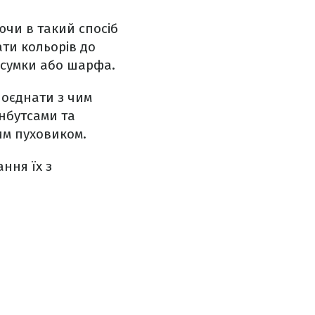
чи в такий спосіб
ти кольорів до
, сумки або шарфа.
поєднати з чим
нбутсами та
им пуховиком.
ння їх з