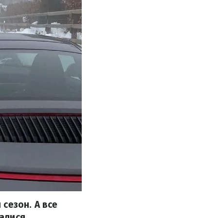
сезон. А все
балися