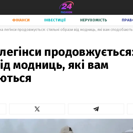
ФІНАНСИ
ІНВЕСТИЦІЇ
НЕРУХОМІСТЬ
ПРАВ
а легінси продовжується: стильні образи від модниць, які вам сподобають
легінси продовжується:
ід модниць, які вам
ються