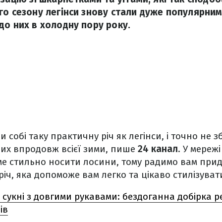
го сезону легінси знову стали дуже популярни
до них в холодну пору року.
 собі таку практичну річ як легінси, і точно не 
них впродовж всієї зими, пише
24 канал
. У мереж
аме стильно носити лосини, тому радимо вам при
річ, яка допоможе вам легко та цікаво стилізуват
 сукні з довгими рукавами: бездоганна добірка р
ів