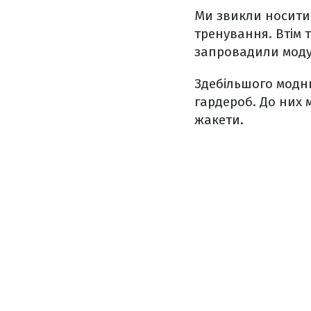
Ми звикли носити 
тренування. Втім т
запровадили моду 
Здебільшого модни
гардероб. До них 
жакети.