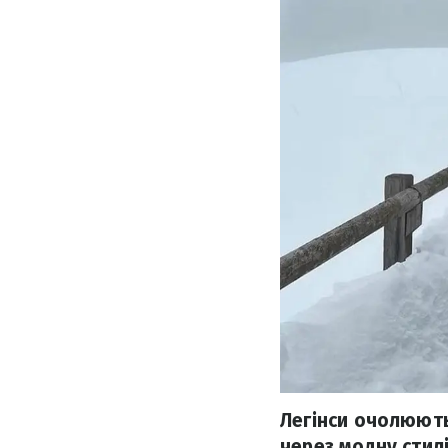
Легінси очолюють
через модну стилі