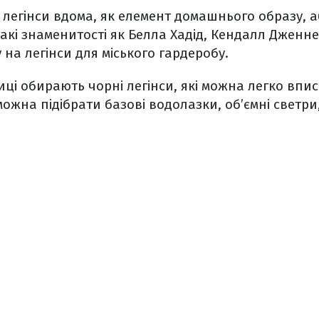
легінси вдома, як елемент домашнього образу, а
акі знаменитості як Белла Хадід, Кендалл Дженнер
на легінси для міського гардеробу.
ці обирають чорні легінси, які можна легко впис
можна підібрати базові водолазки, об’ємні светри