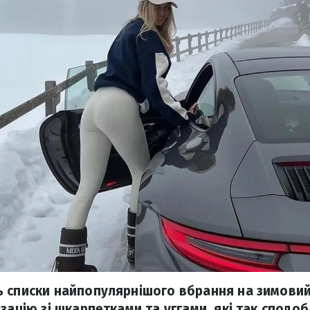
 списки найпопулярнішого вбрання на зимовий 
зацію зі шкарпетками та уггами, які так сподо