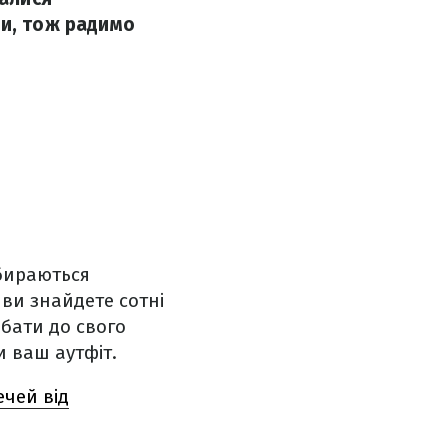
ми, тож радимо
збираються
і ви знайдете сотні
дбати до свого
и ваш аутфіт.
ечей від