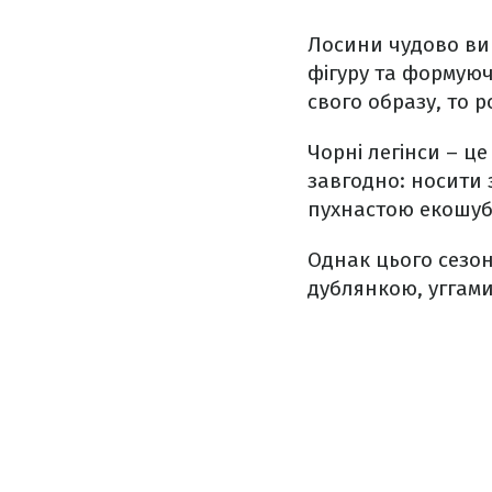
Лосини чудово ви
фігуру та формуюч
свого образу, то 
Чорні легінси – ц
завгодно: носити
пухнастою екошуб
Однак цього сезон
дублянкою, уггам