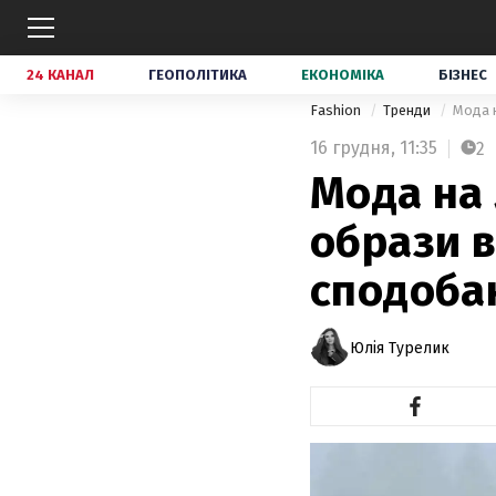
24 КАНАЛ
ГЕОПОЛІТИКА
ЕКОНОМІКА
БІЗНЕС
Fashion
Тренди
Мода н
16 грудня,
11:35
2
Мода на 
образи в
сподоба
Юлія Турелик