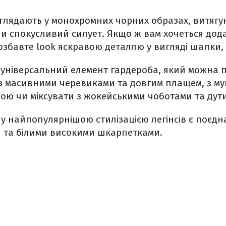
глядають у монохромних чорних образах, витягую
и спокусливий силует. Якщо ж вам хочеться дода
розбавте look яскравою деталлю у вигляді шапки
е універсальний елемент гардероба, який можна 
 з масивними черевиками та довгим плащем, з му
ою чи міксувати з жокейськими чоботами та дут
у найпопулярнішою стилізацією легінсів є поєдна
и та білими високими шкарпетками.