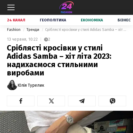
24 КАНАЛ
ГЕОПОЛІТИКА
ЕКОНОМІКА
БІЗНЕС
Fashion
Тренди
Сріблясті кросівки у стилі Adidas Samba – хіт літа 2023: надихаємося стильними виробами
13 червня,
10:22
2
Сріблясті кросівки у стилі
Adidas Samba – хіт літа 2023:
надихаємося стильними
виробами
Юлія Турелик