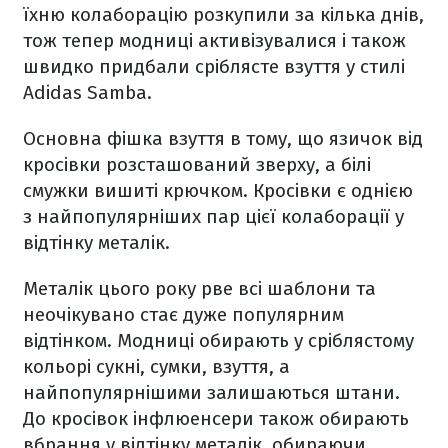
їхню колаборацію розкупили за кілька днів,
тож тепер модниці активізувалися і також
швидко придбали сріблясте взуття у стилі
Adidas Samba.
Основна фішка взуття в тому, що язичок від
кросівки розсташований зверху, а білі
смужки вишиті крючком. Кросівки є однією
з найпопулярніших пар цієї колаборації у
відтінку металік.
Металік цього року рве всі шаблони та
неочікувано стає дуже популярним
відтінком. Модниці обирають у сріблястому
кольорі сукні, сумки, взуття, а
найпопулярнішими залишаються штани.
До кросівок інфлюенсери також обирають
вбрання у відтінку металік, обираючи