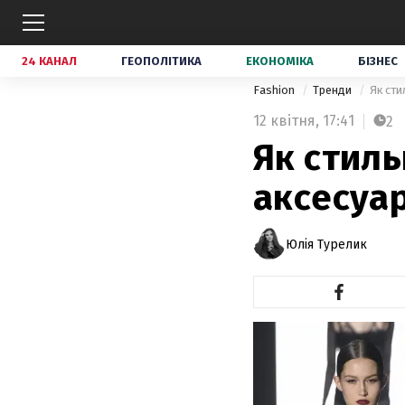
24 КАНАЛ
ГЕОПОЛІТИКА
ЕКОНОМІКА
БІЗНЕС
Fashion
Тренди
Як сти
12 квітня,
17:41
2
Як стиль
аксесуар
Юлія Турелик