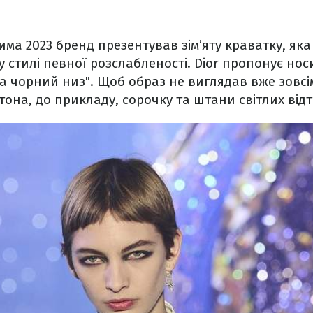
зима 2023 бренд презентував зім’яту краватку, як
у стилі певної розслабленості. Dior пропонує нос
та чорний низ". Щоб образ не виглядав вже зовсім
она, до прикладу, сорочку та штани світлих відті