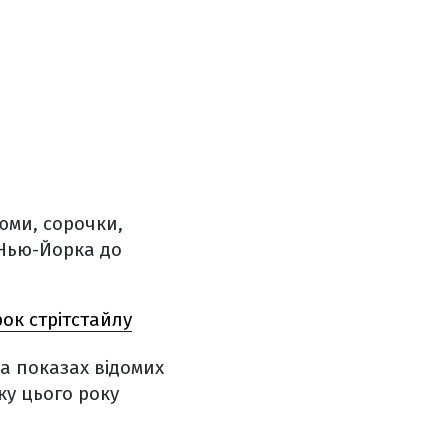
юми, сорочки,
 Нью-Йорка до
ок стрітстайлу
на показах відомих
ку цього року