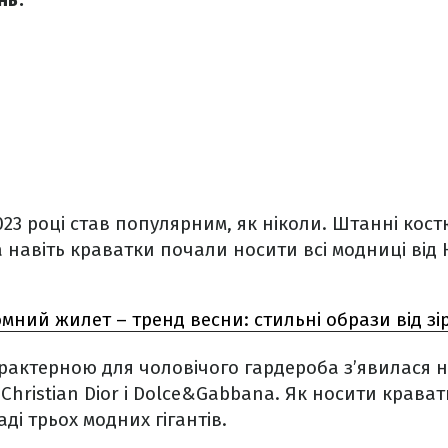
023 році став популярним, як ніколи. Штанні кост
 навіть краватки почали носити всі модниці від
мний жилет – тренд весни: стильні образи від зір
арактерною для чоловічого гардероба з’явилася 
 Christian Dior і Dolce&Gabbana. Як носити крават
ді трьох модних гігантів.