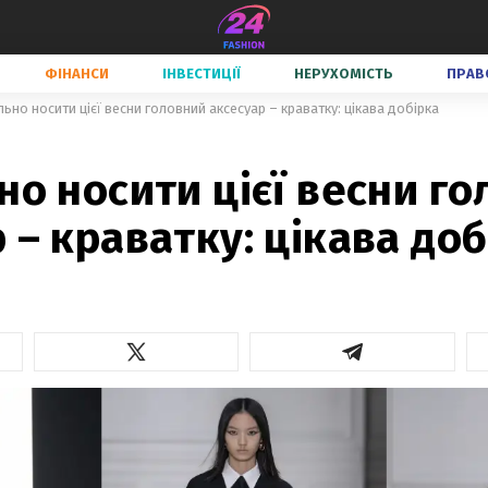
ФІНАНСИ
ІНВЕСТИЦІЇ
НЕРУХОМІСТЬ
ПРАВ
льно носити цієї весни головний аксесуар – краватку: цікава добірка
но носити цієї весни г
 – краватку: цікава доб