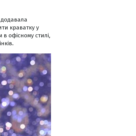
а додавала
ити краватку у
 в офісному стилі,
нків.