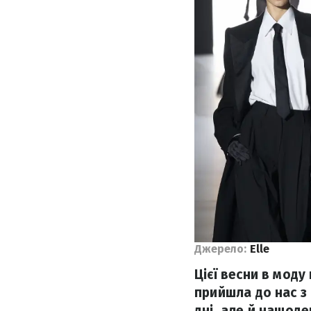
Джерело:
Elle
Цієї весни в моду
прийшла до нас з
дні, але й нащоде