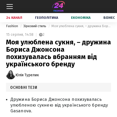
24 КАНАЛ
ГЕОПОЛІТИКА
ЕКОНОМІКА
БІЗНЕС
Fashion
Зірковий стиль
Моя улюблена сукня, – дружина Бориса Джонсона похизувалась вбранням від українського бренду
15 серпня,
14:58
2
Моя улюблена сукня, – дружина
Бориса Джонсона
похизувалась вбранням від
українського бренду
Юлія Турелик
ОСНОВНІ ТЕЗИ
Дружина Бориса Джонсона похизувалась
улюбленою сукнею від українського бренду
Gasanova.