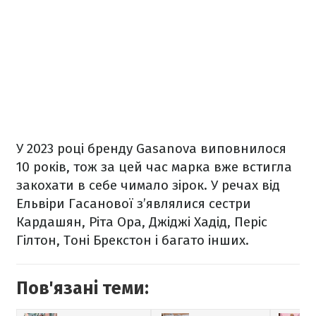
У 2023 році бренду Gasanova виповнилося
10 років, тож за цей час марка вже встигла
закохати в себе чимало зірок. У речах від
Ельвіри Гасанової з’являлися сестри
Кардашян, Ріта Ора, Джіджі Хадід, Періс
Гілтон, Тоні Брекстон і багато інших.
Пов'язані теми: