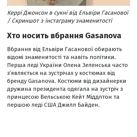
Керрі Джонсон в сукні від Ельвіри Гасанової
/ Скриншот з інстаграму знаменитості
Хто носить вбрання Gasanova
Вбрання від Ельвіри Гасанової обирають
відомі знаменитості та навіть політики.
Перша леді України Олена Зеленська часто
з’являється на зустрічах у костюмах від
бренду Gasanova. Костюми від дизайнерки
дружина президента одягала на зустріч з
принцесою Вельською Кейт Міддлтон та
першою леді США Джилл Байден.