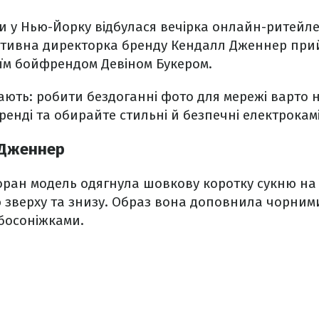
и у Нью-Йорку відбулася вечірка онлайн-ритейл
тивна директорка бренду Кендалл Дженнер пр
оїм бойфрендом Девіном Букером.
знають: робити бездоганні фото для мережі варто н
тренді та обирайте стильні й безпечні електрока
 Дженнер
оран модель одягнула шовкову коротку сукню на 
 зверху та знизу. Образ вона доповнила чорним
босоніжками.