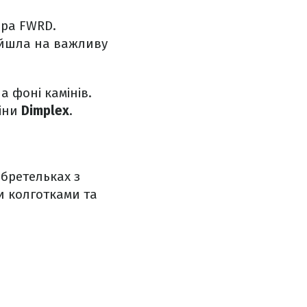
ера FWRD.
ийшла на важливу
а фоні камінів.
міни
Dimplex
.
бретельках з
и колготками та