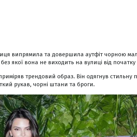
иця випрямила та довершила аутфіт чорною ма
без якої вона не виходить на вулиці від початку 
риміряв трендовий образ. Він одягнув стильну 
ткий рукав, чорні штани та броги.