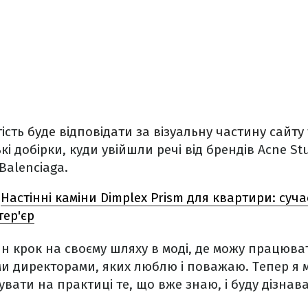
тість
буде відповідати за візуальну частину сайту
і добірки, куди увійшли речі від брендів Acne Stu
Balenciaga.
Настінні каміни Dimplex Prism для квартири: сучас
тер'єр
н крок на своєму шляху в моді, де можу працюва
ми директорами, яких люблю і поважаю. Тепер я 
вати на практиці те, що вже знаю, і буду дізнава