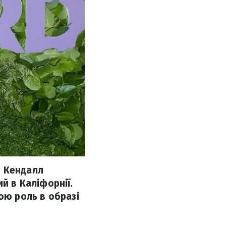
ь Кендалл
 в Каліфорнії.
ою роль в образі