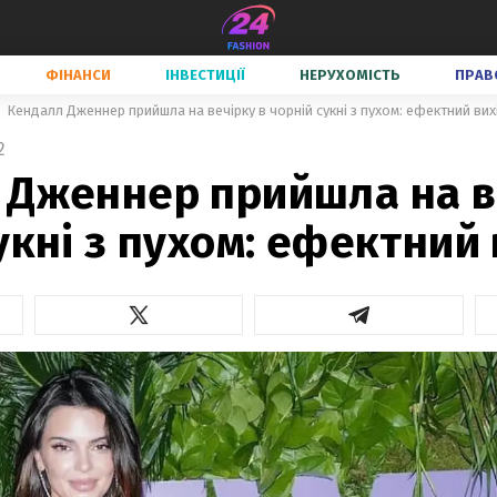
ФІНАНСИ
ІНВЕСТИЦІЇ
НЕРУХОМІСТЬ
ПРАВ
Кендалл Дженнер прийшла на вечірку в чорній сукні з пухом: ефектний вих
2
 Дженнер прийшла на в
укні з пухом: ефектний 