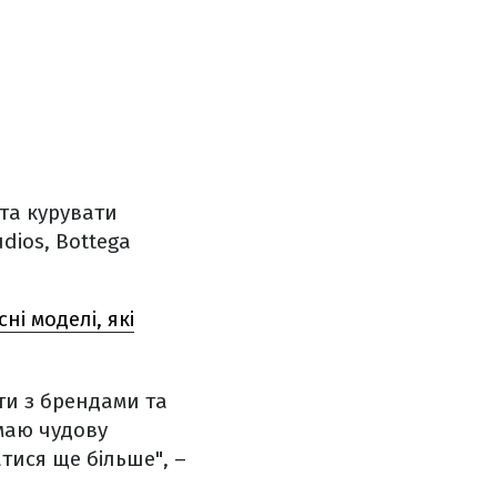
та курувати
dios, Bottega
ні моделі, які
ти з брендами та
маю чудову
тися ще більше", –