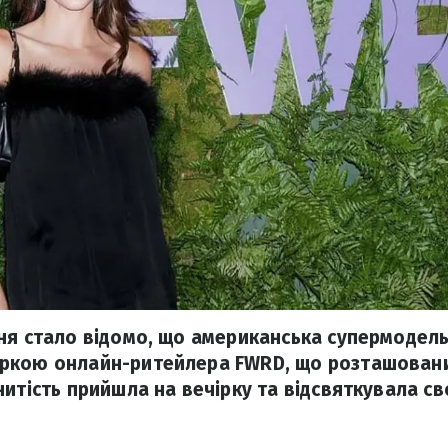
ня стало відомо, що американська супермодел
ркою онлайн-ритейлера FWRD, що розташований
нитість прийшла на вечірку та відсвяткувала св