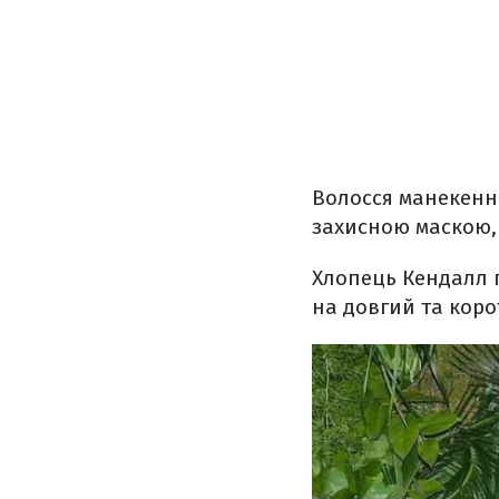
Волосся манекенн
захисною маскою, 
Хлопець Кендалл п
на довгий та коро