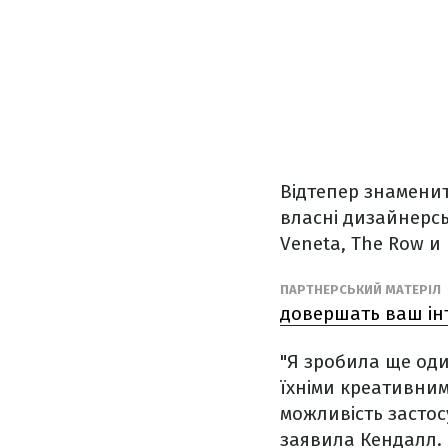
Відтепер знамени
власні дизайнерськ
Veneta, The Row и 
ПАРТНЕРСЬКИЙ МАТЕРІЛ
довершать ваш ін
"Я зробила ще оди
їхніми креативни
можливість застосу
заявила Кендалл.