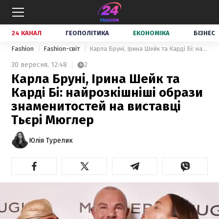
24 КАНАЛ
ГЕОПОЛІТИКА
ЕКОНОМІКА
БІЗНЕС
Fashion
Fashion-світ
Карла Бруні, Ірина Шейк та Карді Бі: найрозкішніші образи знаменитостей на виставці Тьєрі Мюглер
30 вересня,
12:48
2
Карла Бруні, Ірина Шейк та
Карді Бі: найрозкішніші образи
знаменитостей на виставці
Тьєрі Мюглер
Юлія Турелик