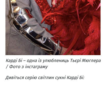
Карді Бі – одна із улюблениць Тьєрі Мюглера
/ Фото з інстаграму
Дивіться серію світлин сукні Карді Бі: