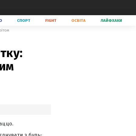
О
СПОРТ
FIGHT
ОСВІТА
ЛАЙФХАКИ
фітом
тку:
вим
аццо.
єднувати з будь-