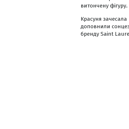
витончену фігуру.
Красуня зачесала 
доповнили сонцеза
бренду Saint Laure