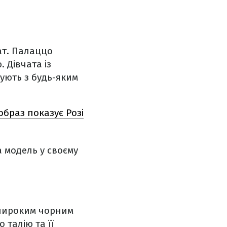
ат. Палаццо
 Дівчата із
ують з будь-яким
образ показує Розі
 модель у своєму
 широким чорним
 талію та її