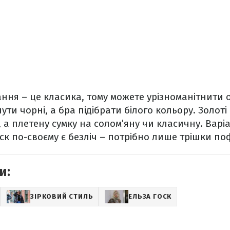
ння – це класика, тому можете урізноманітнити о
ути чорні, а бра підібрати білого кольору. Золот
, а плетену сумку на солом’яну чи класичну. Варі
оск по-своєму є безліч – потрібно лише трішки п
и:
ЗІРКОВИЙ СТИЛЬ
ЕЛЬЗА ГОСК