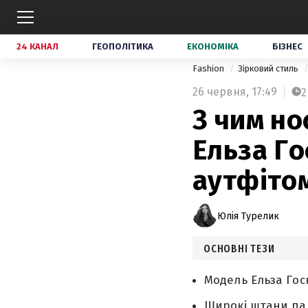
24 КАНАЛ
ГЕОПОЛІТИКА
ЕКОНОМІКА
БІЗНЕС
Fashion
Зірковий стиль
26 червня,
17:49
2
З чим но
Ельза Г
аутфіто
Юлія Турелик
ОСНОВНІ ТЕЗИ
Модель Ельза Го
Широкі штани пал