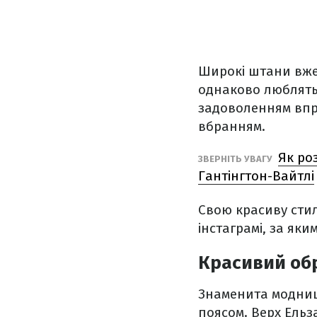
Широкі штани вже 
однаково люблять
задоволенням впр
вбранням.
Як ро
ЗВЕРНІТЬ УВАГУ
Гантінгтон-Вайтлі
Свою красиву стил
інстаграмі, за яки
Красивий обр
Знаменита модниц
поясом. Верх Ельз