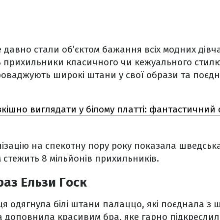
давно стали об’єктом бажання всіх модних дівч
 прихильники класичного чи кежуального стилю.
оваджують широкі штани у свої образи та поєдн
зкішно виглядати у білому платті: фантастичний 
ізацію на спекотну пору року показала шведська
м стежить 8 мільйонів прихильників.
аз Ельзи Госк
я одягнула білі штани палаццо, які поєднала з
а доповнила красивим бра, яке гарно підкреслило