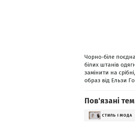
Чорно-біле поєдна
білих штанів одягн
замінити на срібні
образ від Ельзи Г
Пов'язані тем
СТИЛЬ І МОДА