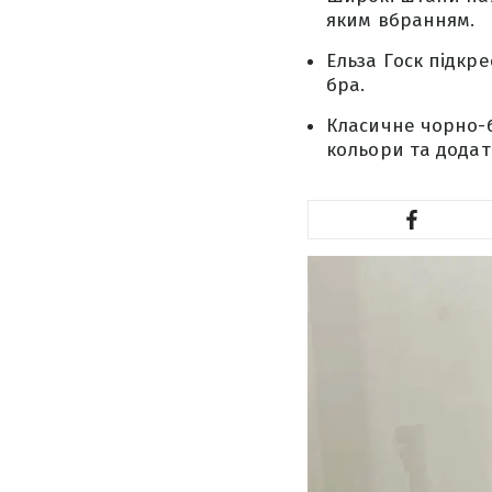
яким вбранням.
Ельза Госк підкр
бра.
Класичне чорно-б
кольори та додат