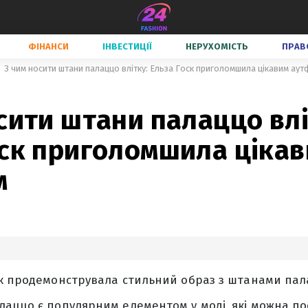
ФІНАНСИ
ІНВЕСТИЦІЇ
НЕРУХОМІСТЬ
ПРАВ
З чим носити штани палаццо влітку: Ельза Госк приголомшила цікавим аут
сити штани палаццо влі
оск приголомшила ціка
м
ск продемонструвала стильний образ з штанами пал
аццо є популярним елементом у моді, які можна по