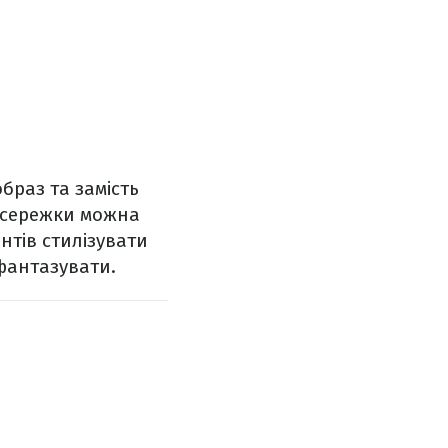
браз та замість
і сережки можна
антів стилізувати
офантазувати.