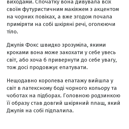
виходами. Спочатку вона дивувала всіх
своїм футуристичним макіяжем з акцентом
на чорних повіках, а вже згодом почала
приміряти на собі шкіряні речі, оголюючи
тіло.
Джулія Фокс швидко зрозуміла, якими
кроками вона може закохати у себе увесь
світ, або хоча б привернути до себе увагу,
тож досі продовжує епатувати.
Нещодавно королева епатажу вийшла у
світ в латексному боді чорного кольору та
чоботах на підборах. Головною родзинкою
її образу став довгий шкіряний плащ, який
Джулія на собі підпалила.