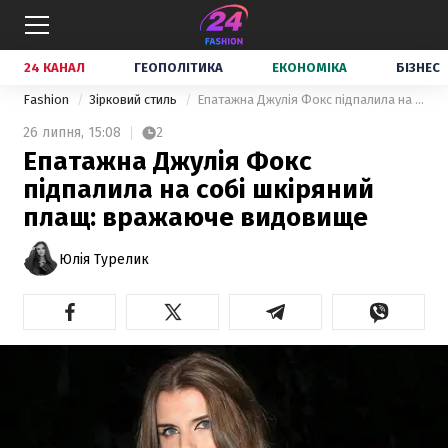
24 КАНАЛ
ГЕОПОЛІТИКА
ЕКОНОМІКА
БІЗНЕС
Fashion
Зірковий стиль
Епатажна Джулія Фокс підпалила на собі шкіряний плащ: вражаюче видовище
26 липня,
15:08
2
Епатажна Джулія Фокс
підпалила на собі шкіряний
плащ: вражаюче видовище
Юлія Турелик