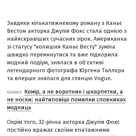
Завдяки кількатижневому роману з Каньє
Вестом акторка Джулія Фокс стала однією з
найяскравіших сучасних зірок. Американка
зі статусу "колишня Каньє Весту" зуміла
швидко перемкнутися та вже підкорила
модний подіум, знялася в об’єктиві
легендарного фотографа Юргена Таллера
та вперше знялася для глянцю Vogue.
Комір, а не воротник і шкарпетки, а
ЦІКАВО
не носки: найтиповіші помилки словниках
модниць
Окрім того, 32-річна акторка Джулія Фокс
постійно вражає своїми епатажними