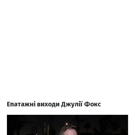
Епатажні виходи Джулії Фокс