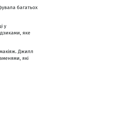
фувала багатьох
і у
удзиками, яке
 макіяж. Джилл
аменями, які