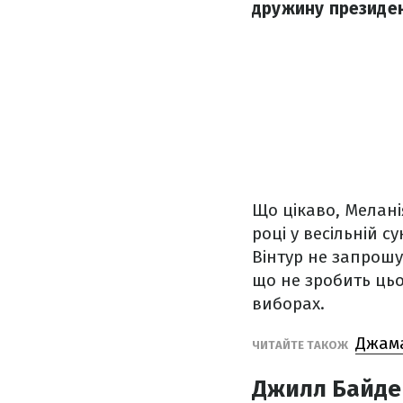
дружину президе
Що цікаво, Мелані
році у весільній с
Вінтур не запрош
що не зробить цьо
виборах.
Джама
ЧИТАЙТЕ ТАКОЖ
Джилл Байде