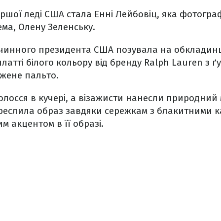
шої леді США стала Енні Лейбовіц, яка фотогра
ема, Олену Зеленську.
 чинного президента США позувала на обкладинц
латті білого кольору від бренду Ralph Lauren з ґ
жене пальто.
олосся в кучері, а візажисти нанесли природний
реслила образ завдяки сережкам з блакитними к
м акцентом в її образі.