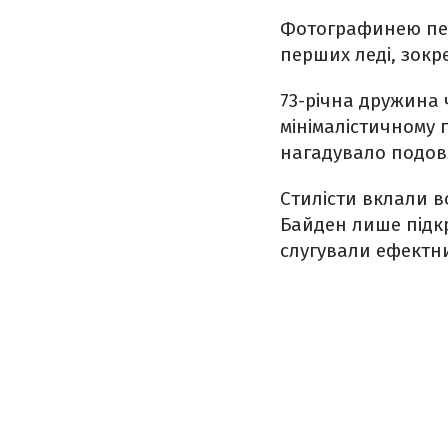
Фотографинею пер
перших леді, зокр
73-річна дружина
мінімалістичному п
нагадувало подов
Стилісти вклали в
Байден лише підк
слугували ефектни