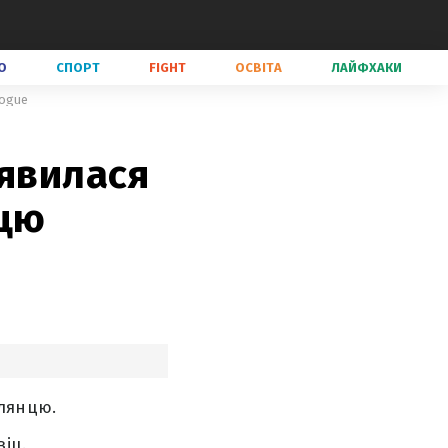
О
СПОРТ
FIGHT
ОСВІТА
ЛАЙФХАКИ
Vogue
’явилася
нцю
лянцю.
іц.