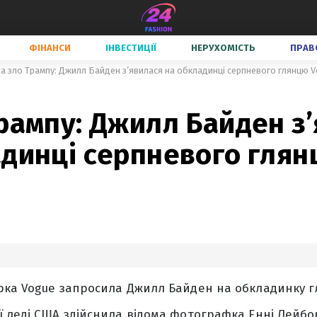
ФІНАНСИ
ІНВЕСТИЦІЇ
НЕРУХОМІСТЬ
ПРАВ
а зло Трампу: Джилл Байден з’явилася на обкладинці серпневого глянцю 
рампу: Джилл Байден з
адинці серпневого гля
рка Vogue запросила Джилл Байден на обкладинку г
 леді США здійснила відома фотографка Енні Лейбов