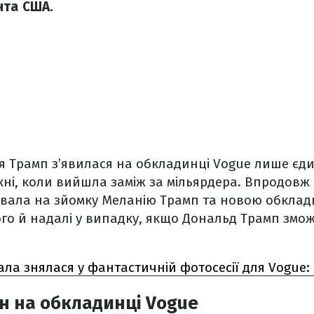
нта США.
я Трамп з’явилася на обкладинці Vogue лише єди
укні, коли вийшла заміж за мільярдера. Впродовж 
увала на зйомку Меланію Трамп та новою обклад
го й надалі у випадку, якщо Дональд Трамп змож
ла знялася у фантастичній фотосесії для Vogue:
н на обкладинці Vogue