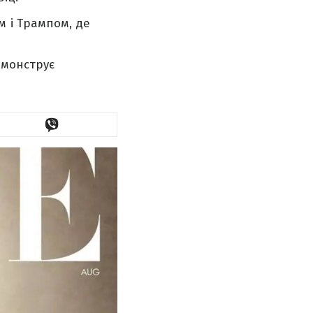
 і Трампом, де
емонструє