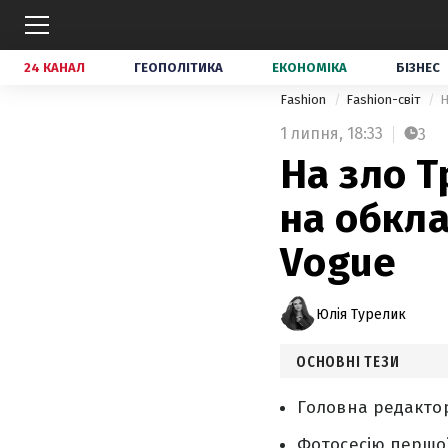
24 КАНАЛ
ГЕОПОЛІТИКА
ЕКОНОМІКА
БІЗНЕС
Fashion
Fashion-світ
Н
1 липня,
18:33
3
На зло Т
на обкл
Vogue
Юлія Турелик
ОСНОВНІ ТЕЗИ
Головна редакто
Фотосесію першої