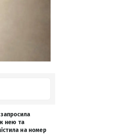
 запросила
ж нею та
істила на номер