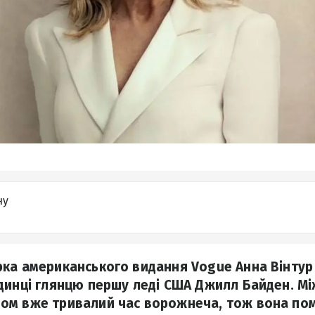
ну
ка американського видання Vogue Анна Вінтур
динці глянцю першу леді США Джилл Байден. Мі
ом вже тривалий час ворожнеча, тож вона пом