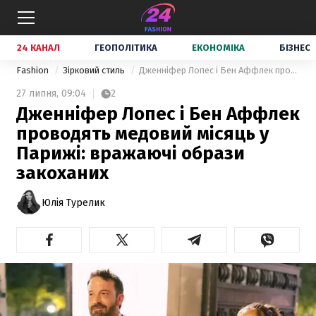
24 КАНАЛ
ГЕОПОЛІТИКА
ЕКОНОМІКА
БІЗНЕС
Fashion
Зірковий стиль
Дженніфер Лопес і Бен Аффлек проводять медовий місяць у Парижі: вражаючі образи закоханих
27 липня,
09:04
2
Дженніфер Лопес і Бен Аффлек
проводять медовий місяць у
Парижі: вражаючі образи
закоханих
Юлія Турелик