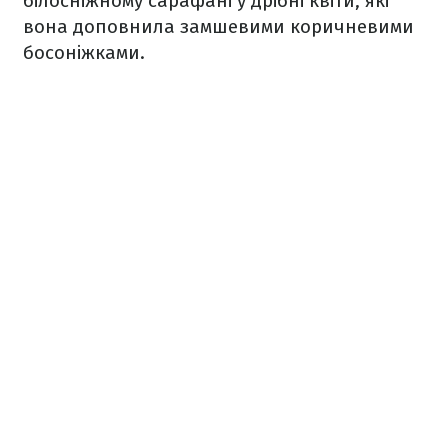
білосніжному сарафані у дрібні квіти, які
вона доповнила замшевими коричневими
босоніжками.