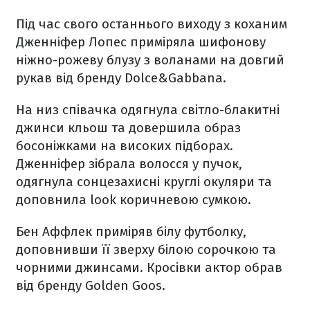
Під час свого останнього виходу з коханим
Дженніфер Лопес приміряла шифонову
ніжно-рожеву блузу з воланами на довгий
рукав від бренду Dolce&Gabbana.
На низ співачка одягнула світло-блакитні
джинси кльош та довершила образ
босоніжками на високих підборах.
Дженніфер зібрала волосся у пучок,
одягнула сонцезахисні круглі окуляри та
доповнила look коричневою сумкою.
Бен Аффлек приміряв білу футболку,
доповнивши її зверху білою сорочкою та
чорними джинсами. Кросівки актор обрав
від бренду Golden Goos.