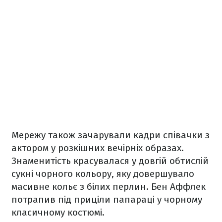
Мережу також зачарували кадри співачки з
актором у розкішних вечірніх образах.
Знаменитість красувалася у довгій обтислій
сукні чорного кольору, яку довершувало
масивне кольє з білих перлин. Бен Аффлек
потрапив під приціли папараці у чорному
класичному костюмі.