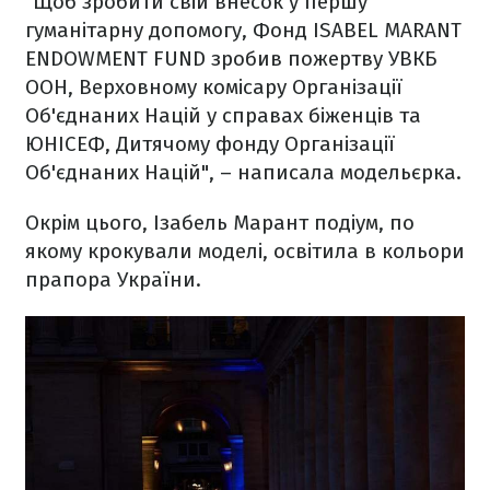
"Щоб зробити свій внесок у першу
гуманітарну допомогу, Фонд ISABEL MARANT
ENDOWMENT FUND зробив пожертву УВКБ
ООН, Верховному комісару Організації
Об'єднаних Націй у справах біженців та
ЮНІСЕФ, Дитячому фонду Організації
Об'єднаних Націй", – написала модельєрка.
Окрім цього, Ізабель Марант подіум, по
якому крокували моделі, освітила в кольори
прапора України.