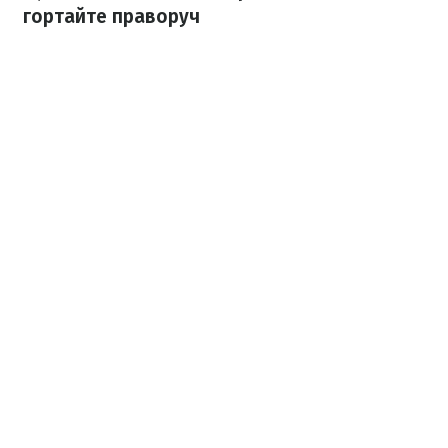
гортайте праворуч