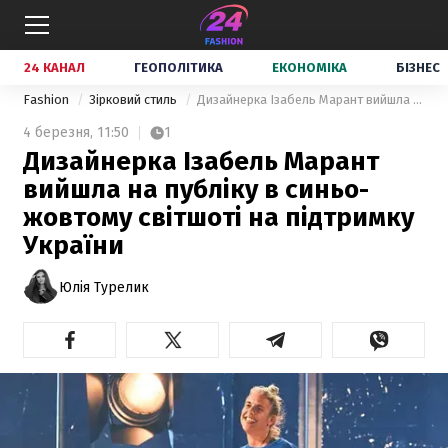
24 КАНАЛ
ГЕОПОЛІТИКА
ЕКОНОМІКА
БІЗНЕС
Fashion
Зірковий стиль
Дизайнерка Ізабель Марант вийшла на публіку в синьо-жовтому світшоті на підтримку України
4 березня,
11:50
1
Дизайнерка Ізабель Марант
вийшла на публіку в синьо-
жовтому світшоті на підтримку
України
Юлія Турелик