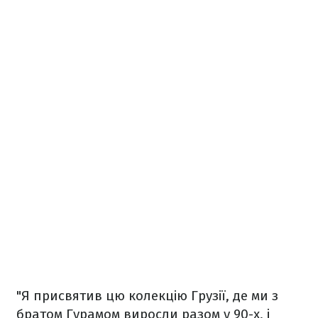
"Я присвятив цю колекцію Грузії, де ми з
братом Гурамом виросли разом у 90-х, і