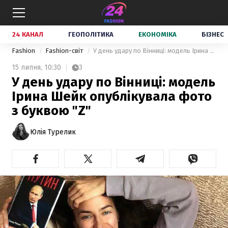
24 КАНАЛ
ГЕОПОЛІТИКА
ЕКОНОМІКА
БІЗНЕС
Fashion
Fashion-світ
У день удару по Вінниці: модель Ірина Шейк опублікувала фото з буквою "Z"
15 липня,
10:30
3
У день удару по Вінниці: модель
Ірина Шейк опублікувала фото
з буквою "Z"
Юлія Турелик