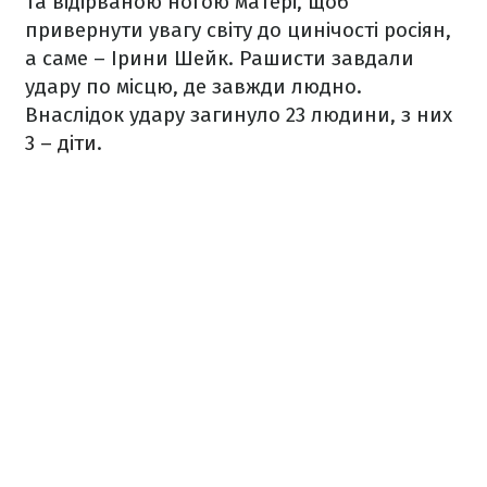
та відірваною ногою матері, щоб
привернути увагу світу до цинічості росіян,
а саме – Ірини Шейк. Рашисти завдали
удару по місцю, де завжди людно.
Внаслідок удару загинуло 23 людини, з них
3 – діти
.