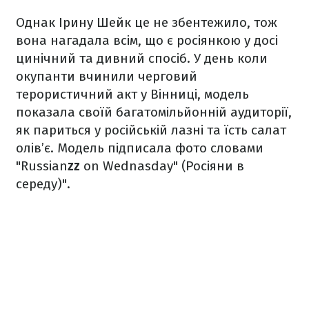
Однак Ірину Шейк це не збентежило, тож
вона нагадала всім, що є росіянкою у досі
цинічний та дивний спосіб. У день коли
окупанти вчинили черговий
терористичний акт у Вінниці, модель
показала своїй багатомільйонній аудиторії,
як париться у російській лазні та їсть салат
олів’є. Модель підписала фото словами
"Russian
zz
on Wednasday" (Росіяни в
середу)".