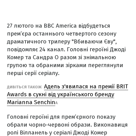
27 лютого на BBC America відбудеться
прем’єра останнього четвертого сезону
драматичного трилеру "Вбиваючи Єву",
повідомляє 24 канал. Головні героїні Джоді
Комер та Сандра О разом зі знімальною
групою та обраними зірками переглянули
перші серії серіалу.
Адель з'явилася на премії BRIT
ДИВІТЬСЯ ТАКОЖ
Awards в сукні від українського бренду
Marianna Senchin
A
Головні героїні для прем’єрного показу
обрали чорно-червоні образи. Виконавиця
ролі Вілланель у серіалі Джоді Комер