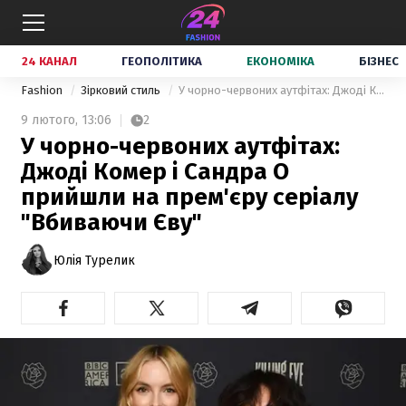
24 КАНАЛ
ГЕОПОЛІТИКА
ЕКОНОМІКА
БІЗНЕС
Fashion
Зірковий стиль
У чорно-червоних аутфітах: Джоді Комер і Сандра О прийшли на прем'єру серіалу "Вбиваючи Єву"
9 лютого,
13:06
2
У чорно-червоних аутфітах:
Джоді Комер і Сандра О
прийшли на прем'єру серіалу
"Вбиваючи Єву"
Юлія Турелик