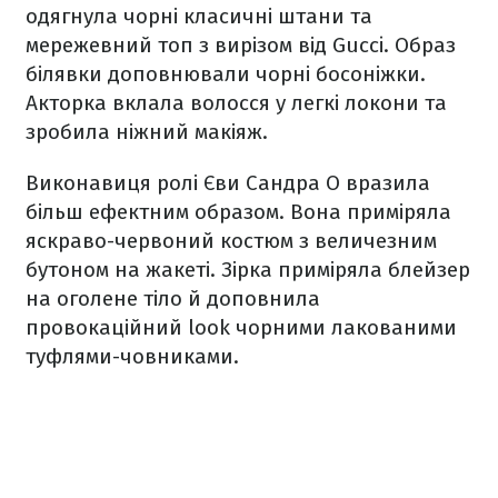
одягнула чорні класичні штани та
мережевний топ з вирізом від Gucci. Образ
білявки доповнювали чорні босоніжки.
Акторка вклала волосся у легкі локони та
зробила ніжний макіяж.
Виконавиця ролі Єви Сандра О вразила
більш ефектним образом. Вона приміряла
яскраво-червоний костюм з величезним
бутоном на жакеті. Зірка приміряла блейзер
на оголене тіло й доповнила
провокаційний look чорними лакованими
туфлями-човниками.