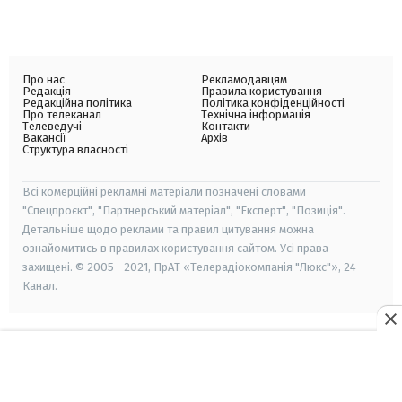
Про нас
Рекламодавцям
Редакція
Правила користування
Редакційна політика
Політика конфіденційності
Про телеканал
Технічна інформація
Телеведучі
Контакти
Вакансії
Архів
Структура власності
Всі комерційні рекламні матеріали позначені словами
"Спецпроєкт", "Партнерський матеріал", "Експерт", "Позиція".
Детальніше щодо реклами та правил цитування можна
ознайомитись в правилах користування сайтом. Усі права
захищені. © 2005—2021, ПрАТ «Телерадіокомпанія "Люкс"», 24
Канал.