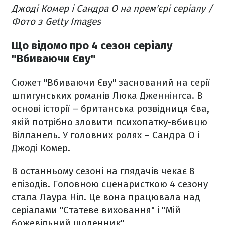
Джоді Комер і Сандра О на прем'єрі серіалу /
Фото з Getty Images
Що відомо про 4 сезон серіалу
"Вбиваючи Єву"
Сюжет "Вбиваючи Єву" заснований на серії
шпигунських романів Люка Дженнінгса. В
основі історії – британська розвідниця Єва,
якій потрібно зловити психопатку-вбивцю
Вілланель. У головних ролях – Сандра О і
Джоді Комер.
В останньому сезоні на глядачів чекає 8
епізодів. Головною сценаристкою 4 сезону
стала Лаура Ніл. Це вона працювала над
серіалами "Статеве виховання" і "Мій
божевільний щоденник".