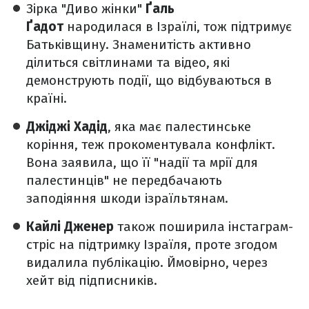
Зірка "Диво жінки"
Ґаль
Ґадот
народилася в Ізраїлі, тож підтримує
Батьківщину. Знаменитість активно
ділиться світлинами та відео, які
демонструють події, що відбуваються в
країні.
Джіджі Хадід
, яка має палестинське
коріння, теж
прокоментувала конфлікт
.
Вона заявила, що її "надії та мрії для
палестинців" не передбачають
заподіяння шкоди ізраїльтянам.
Кайлі Дженер
також поширила інстаграм-
стріс на підтримку Ізраїля, проте згодом
видалила публікацію. Ймовірно, через
хейт від підписників.