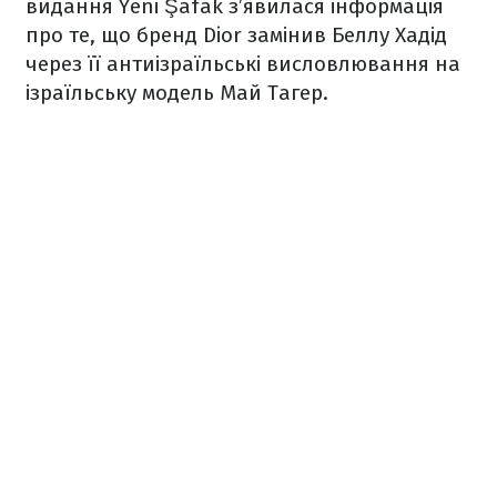
видання Yeni Şafak з’явилася інформація
про те, що бренд Dior замінив Беллу Хадід
через її антиізраїльські висловлювання на
ізраїльську модель Май Тагер.