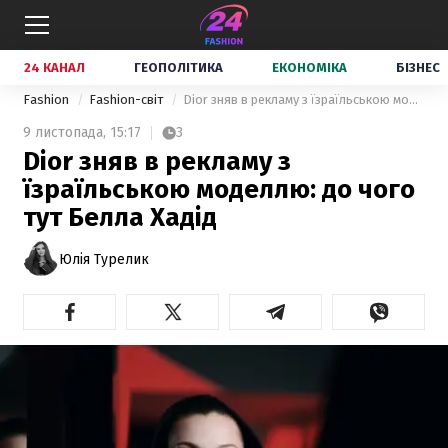
24 КАНАЛ
ГЕОПОЛІТИКА
ЕКОНОМІКА
БІЗНЕС
Fashion
Fashion-світ
Dior зняв в рекламу з їзраїльською моделлю: до чого тут Белла Хадід
9 листопада,
15:17
3
Dior зняв в рекламу з
їзраїльською моделлю: до чого
тут Белла Хадід
Юлія Турелик