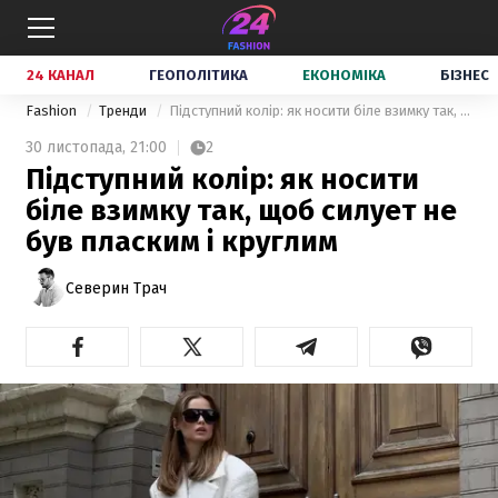
24 КАНАЛ
ГЕОПОЛІТИКА
ЕКОНОМІКА
БІЗНЕС
Fashion
Тренди
Підступний колір: як носити біле взимку так, щоб силует не був пласким і круглим
30 листопада,
21:00
2
Підступний колір: як носити
біле взимку так, щоб силует не
був пласким і круглим
Северин Трач