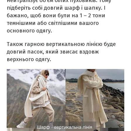
нейтралізує об‘єм білих пуховиків. Тому
підберіть собі довгий шарф і шапку. І
бажано, щоб вони були на 1 – 2 тони
темнішими або світлішими вашого
основного одягу.
Також гарною вертикальною лінією буде
довгий пасок, який звисає вздовж
верхнього одягу.