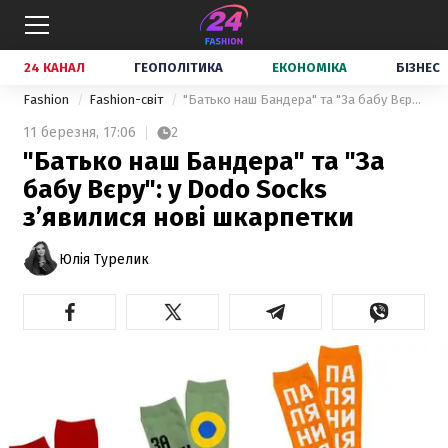
24 КАНАЛ
ГЕОПОЛІТИКА
ЕКОНОМІКА
БІЗНЕС
Fashion
Fashion-світ
"Батько наш Бандера" та "За бабу Вєру": у Dodo Socks з’явилися нові шкарпетки
11 березня,
17:06
2
"Батько наш Бандера" та "За
бабу Вєру": у Dodo Socks
з’явилися нові шкарпетки
Юлія Турелик