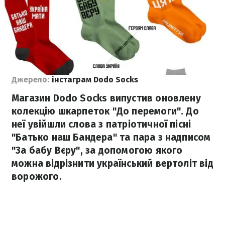
Джерело:
інстаграм Dodo Socks
Магазин Dodo Socks випустив оновлену
колекцію шкарпеток "До перемоги". До
неї увійшли слова з патріотичної пісні
"Батько наш Бандера" та пара з надписом
"За бабу Вєру", за допомогою якого
можна відрізнити український вертоліт від
ворожого.