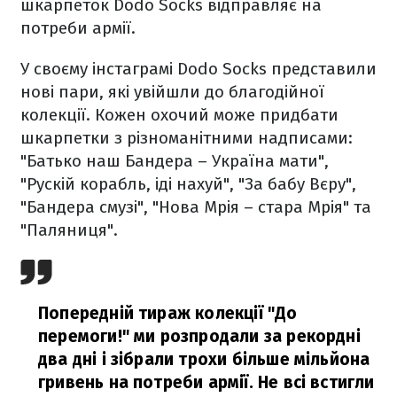
шкарпеток Dodo Socks відправляє на
потреби армії.
У своєму інстаграмі Dodo Socks представили
нові пари, які увійшли до благодійної
колекції. Кожен охочий може придбати
шкарпетки з різноманітними надписами:
"Батько наш Бандера – Україна мати",
"Рускій корабль, іді нахуй", "За бабу Вєру",
"Бандера смузі", "Нова Мрія – стара Мрія" та
"Паляниця".
Попередній тираж колекції "До
перемоги!" ми розпродали за рекордні
два дні і зібрали трохи більше мільйона
гривень на потреби армії. Не всі встигли