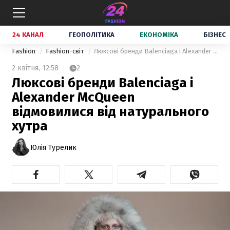
24 КАНАЛ
ГЕОПОЛІТИКА
ЕКОНОМІКА
БІЗНЕС
Fashion
Fashion-світ
Люксові бренди Balenciaga і Alexander McQueen відмовилися від натурального хутра
2 квітня,
12:58
2
Люксові бренди Balenciaga і
Alexander McQueen
відмовилися від натурального
хутра
Юлія Турелик