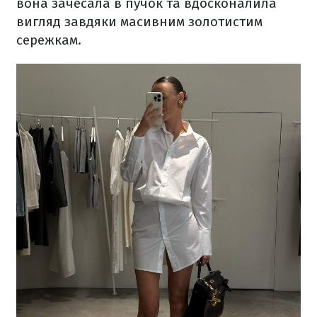
вона зачесала в пучок та вдосконалила
вигляд завдяки масивним золотистим
сережкам.