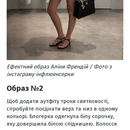
Ефектний образ Аліни Френдій / Фото з
інстаграму інфлюенсерки
Образ №2
Щоб додати аутфіту трохи святковості,
спробуйте поєднати верх та низ в одному
кольорі. Блогерка одягнула білу сорочку,
яку довершила білою спідницею. Волосся