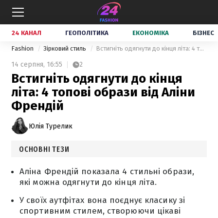
24 КАНАЛ
ГЕОПОЛІТИКА
ЕКОНОМІКА
БІЗНЕС
Fashion
Зірковий стиль
Встигніть одягнути до кінця літа: 4 топові образи від Аліни Френдій
14 серпня,
16:55
2
Встигніть одягнути до кінця
літа: 4 топові образи від Аліни
Френдій
Юлія Турелик
ОСНОВНІ ТЕЗИ
Аліна Френдій показала 4 стильні образи,
які можна одягнути до кінця літа.
У своїх аутфітах вона поєднує класику зі
спортивним стилем, створюючи цікаві