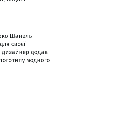
Коко Шанель
для своєї
і дизайнер додав
і логотипу модного