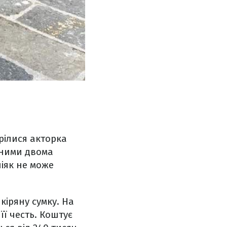
трілися акторка
 ними двома
ніяк не може
кіряну сумку. На
її честь. Коштує