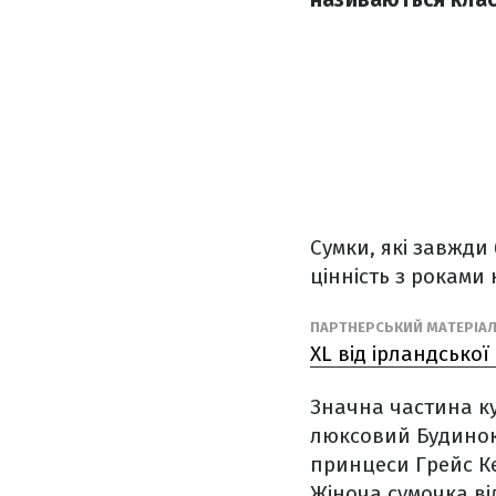
Сумки, які завжди
цінність з роками
ПАРТНЕРСЬКИЙ МАТЕРІА
XL від ірландської
Значна частина ку
люксовий Будинок 
принцеси Грейс Кел
Жіноча сумочка ві