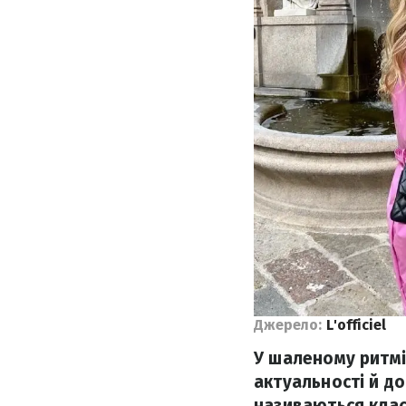
Джерело:
L'officiel
У шаленому ритмі 
актуальності й до
називаються клас