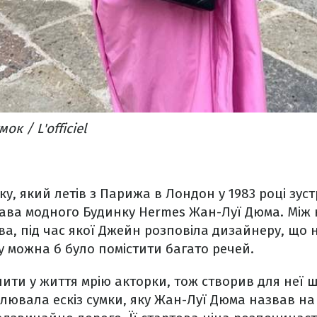
ок / L'officiel
ку, який летів з Парижа в Лондон у 1983 році зус
лава модного Будинку Hermes Жан-Луї Дюма. Між
ва, під час якої Джейн розповіла дизайнеру, що 
ку можна б було помістити багато речей.
ити у життя мрію акторки, тож створив для неї ш
алювала ескіз сумки, яку Жан-Луї Дюма назвав на 