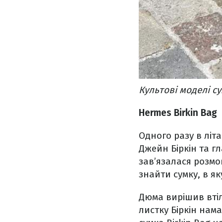
Культові моделі сум
Hermes Birkin Bag
Одного разу в літа
Джейн Біркін та г
зав’язалася розмо
знайти сумку, в я
Дюма вирішив втіл
листку Біркін нам