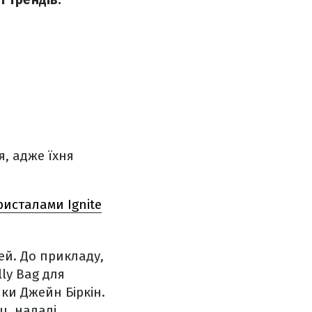
я, адже їхня
исталами Ignite
ей. До прикладу,
ly Bag для
чки Джейн Біркін.
u, надалі