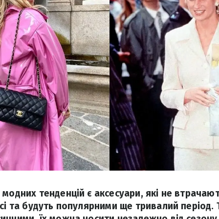
модних тенденцій є аксесуари, які не втрачают
сі та будуть популярними ще тривалий період. 
ичними, їх можна носити незалежно від сезону і