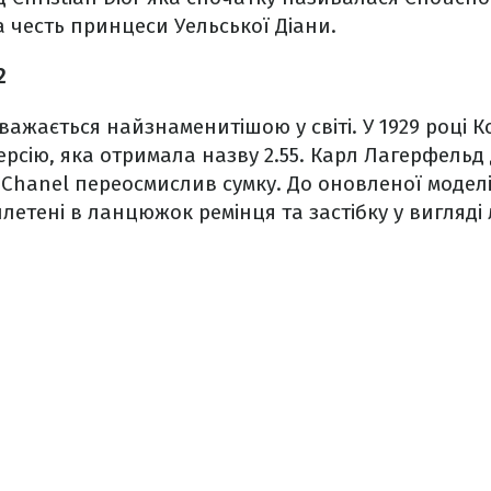
 честь принцеси Уельської Діани.
2
важається найзнаменитішою у світі. У 1929 році 
рсію, яка отримала назву 2.55. Карл Лагерфельд 
 Chanel переосмислив сумку. До оновленої модел
вплетені в ланцюжок ремінця та застібку у вигляд