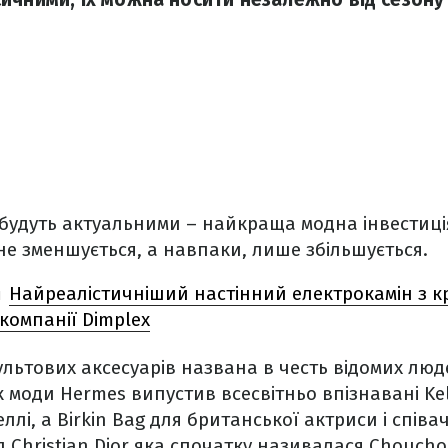
 будуть актуальними – найкраща модна інвестиці
 не зменшується, а навпаки, лише збільшується.
Найреалістичніший настінний електрокамін з кр
Л
 компанії Dimplex
льтових аксесуарів названа в честь відомих люд
моди Hermes випустив всесвітньо впізнавані Kel
лі, а Birkin Bag для британської актриси і співа
д Christian Dior яка спочатку називалася Choucho