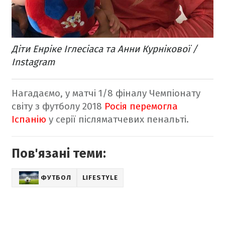
Діти Енріке Іглесіаса та Анни Курнікової /
Instagram
Нагадаємо, у матчі 1/8 фіналу Чемпіонату
світу з футболу 2018
Росія перемогла
Іспанію
у серії післяматчевих пенальті.
Пов'язані теми:
ФУТБОЛ
LIFESTYLE