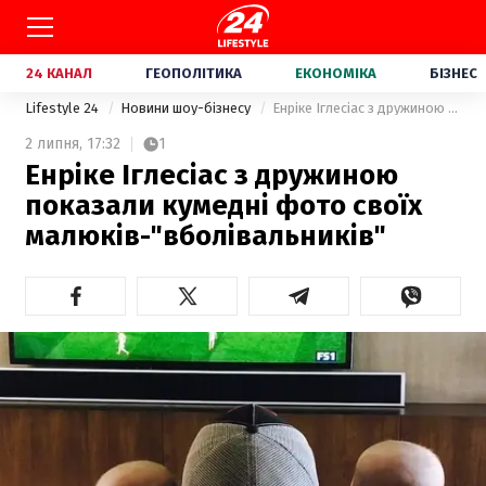
24 КАНАЛ
ГЕОПОЛІТИКА
ЕКОНОМІКА
БІЗНЕС
Lifestyle 24
Новини шоу-бізнесу
Енріке Іглесіас з дружиною показали кумедні фото своїх малюків-"вболівальників"
2 липня,
17:32
1
Енріке Іглесіас з дружиною
показали кумедні фото своїх
малюків-"вболівальників"