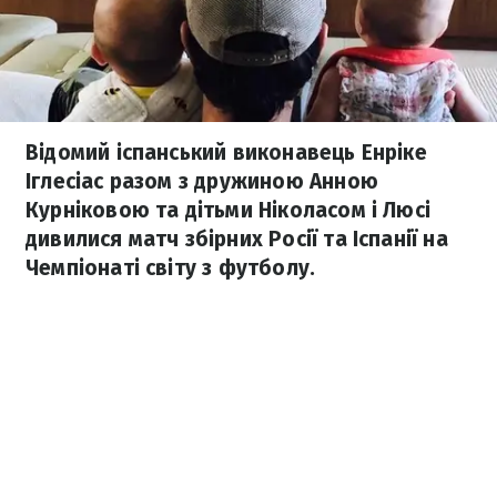
Відомий іспанський виконавець Енріке
Іглесіас разом з дружиною Анною
Курніковою та дітьми Ніколасом і Люсі
дивилися матч збірних Росії та Іспанії на
Чемпіонаті світу з футболу.