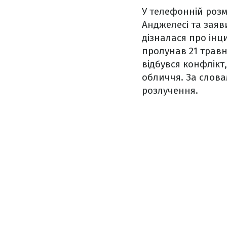
У телефонній розм
Анджелесі та заяв
дізналася про інц
пролунав 21 травн
відбувся конфлікт
обличчя. За слова
розлучення.