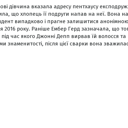
ові дівчина вказала адресу пентхаусу експодруж
ила, що хлопець її подруги напав на неї. Вона н
идент випадково і прагне залишитися анонімною
я 2016 року. Раніше Ембер Герд зазначала, що то
, під час якого Джонні Депп вирвав їй волосся та
ми знаменитості, після цієї сварки вона зважила