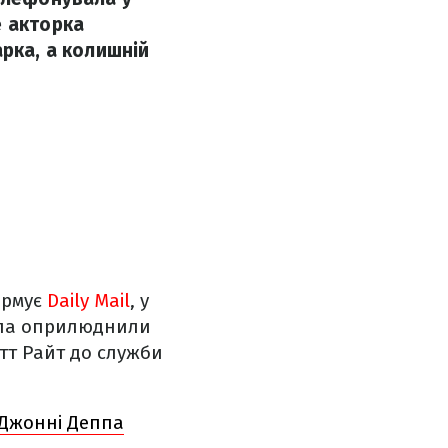
е акторка
арка, а колишній
ормує
Daily Mail
, у
еппа оприлюднили
етт Райт до служби
 Джонні Деппа