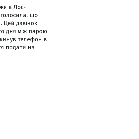
жя в Лос-
аголосила, що
. Цей дзвінок
го дня між парою
 кинув телефон в
ся подати на