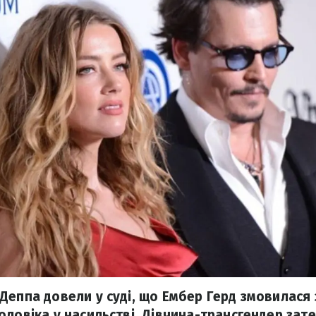
Деппа довели у суді, що Ембер Герд змовилася 
оловіка у насильстві. Дівчина-трансгендер за