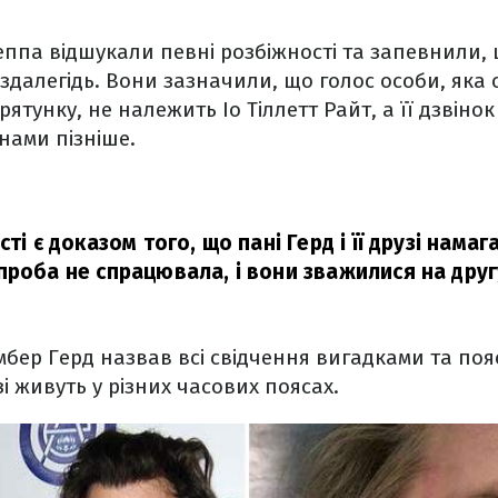
ппа відшукали певні розбіжності та запевнили,
здалегідь. Вони зазначили, що голос особи, яка 
ятунку, не належить Іо Тіллетт Райт, а її дзвіно
инами пізніше.
сті є доказом того, що пані Герд і її друзі нама
проба не спрацювала, і вони зважилися на друг
Ембер Герд назвав всі свідчення вигадками та поя
узі живуть у різних часових поясах.