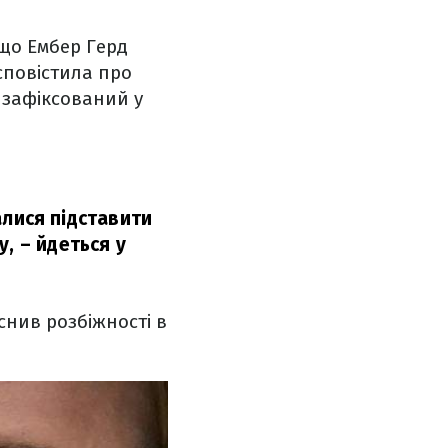
 що Ембер Герд
сповістила про
к зафіксований у
галися підставити
у,
– йдеться у
снив розбіжності в