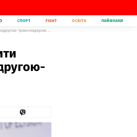
О
СПОРТ
FIGHT
ОСВІТА
ЛАЙФХАКИ
Ембер Герд намагалася підставити Джонні Деппа, змовившись з подругою-трансгендером: деталі
ити
другою-