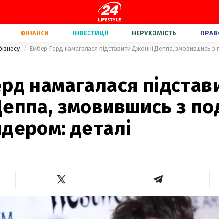
ФІНАНСИ
ІНВЕСТИЦІЇ
НЕРУХОМІСТЬ
ПРАВ
бізнесу
рд намагалася підстав
Деппа, змовившись з по
дером: деталі