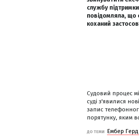
службу підтримки
повідомляла, що 
коханий застосову
Судовий процес м
суді з'явилися но
запис телефонного
порятунку, яким в
Ембер Герд
ДО ТЕМИ