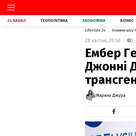
24 КАНАЛ
ГЕОПОЛІТИКА
ЕКОНОМІКА
БІЗНЕС
Lifestyle 24
Новини шоу-
28 квітня,
20:50
2
Ембер Ге
Джонні 
трансген
Марина Джура