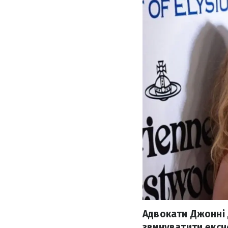
Адвокати Джонні 
звинуватити ексч