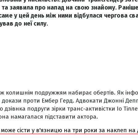
 та заявила про напад на свою знайому. Раніш
саме у цей день між ними відбулася чергова св
вав до неї силу.
іж колишнім подружжям набирає обертів. Як інф
ві докази проти Ембер Герд. Адвокати Джонні Д
 дзівнка подруги зірки транс-активістки Іо Тілл
она намагалася підставити актора.
 може сісти у в'язницю на три роки за наклеп на