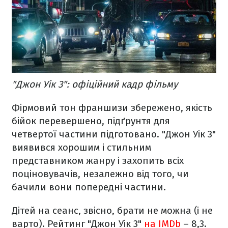
"Джон Уік 3": офіційний кадр фільму
Фірмовий тон франшизи збережено, якість
бійок перевершено, підґрунтя для
четвертої частини підготовано. "Джон Уік 3"
виявився хорошим і стильним
представником жанру і захопить всіх
поціновувачів, незалежно від того, чи
бачили вони попередні частини.
Дітей на сеанс, звісно, брати не можна (і не
варто). Рейтинг "Джон Уік 3"
на IMDb
– 8,3.