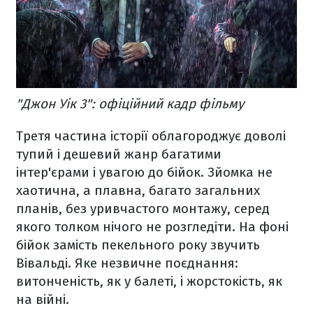
"Джон Уік 3": офіційний кадр фільму
Третя частина історії облагороджує доволі
тупий і дешевий жанр багатими
інтер'єрами і увагою до бійок. Зйомка не
хаотична, а плавна, багато загальних
планів, без уривчастого монтажу, серед
якого толком нічого не розгледіти. На фоні
бійок замість пекельного року звучить
Вівальді. Яке незвичне поєднання:
витонченість, як у балеті, і жорстокість, як
на війні.