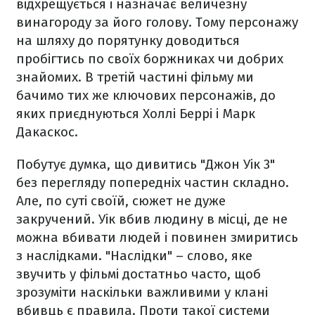
відхрещується і назначає величезну
винагороду за його голову. Тому персонажу
на шляху до порятунку доводиться
пробігтись по своїх боржниках чи добрих
знайомих. В третій частині фільму ми
бачимо тих же ключових персонажів, до
яких приєднуються Холлі Беррі і Марк
Дакаскос.
Побутує думка, що дивитись "Джон Уік 3"
без перегляду попередніх частин складно.
Але, по суті своїй, сюжет не дуже
закручений. Уік вбив людину в місці, де не
можна вбивати людей і повинен змиритись
з наслідками. "Наслідки" – слово, яке
звучить у фільмі достатньо часто, щоб
зрозуміти наскільки важливими у клані
вбивць є правила. Проти такої системи