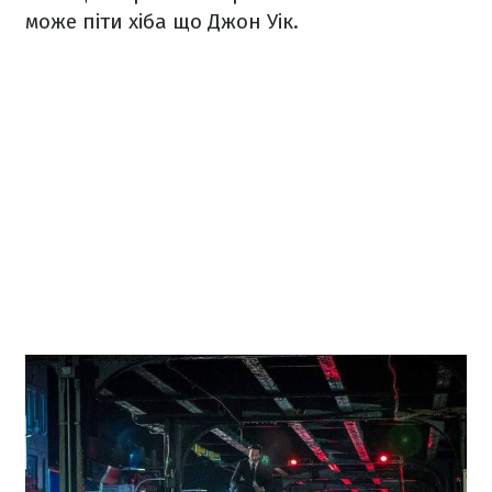
може піти хіба що Джон Уік.