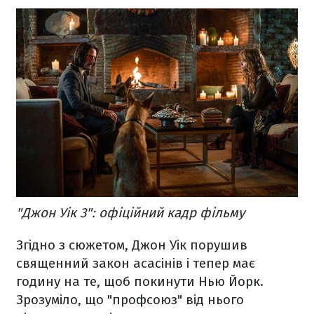
"Джон Уік 3": офіційний кадр фільму
Згідно з сюжетом, Джон Уік порушив
священний закон асасінів і тепер має
годину на те, щоб покинути Нью Йорк.
Зрозуміло, що "профсоюз" від нього