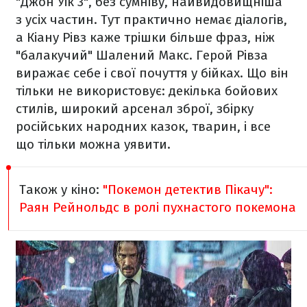
"Джон Уік 3", без сумніву, найвидовищніша
з усіх частин. Тут практично немає діалогів,
а Кіану Рівз каже трішки більше фраз, ніж
"балакучий" Шалений Макс. Герой Рівза
виражає себе і свої почуття у бійках. Що він
тільки не використовує: декілька бойових
стилів, широкий арсенал зброї, збірку
російських народних казок, тварин, і все
що тільки можна уявити.
Також у кіно:
"Покемон детектив Пікачу":
Раян Рейнольдс в ролі пухнастого покемона