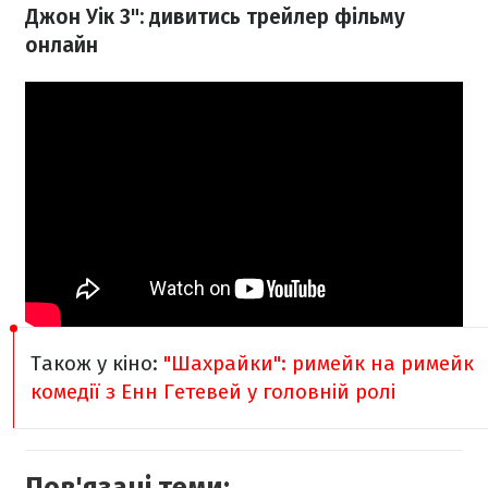
Джон Уік 3": дивитись трейлер фільму
онлайн
Також у кіно:
"Шахрайки": римейк на римейк
комедії з Енн Гетевей у головній ролі
Пов'язані теми: