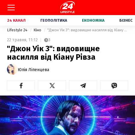
24 КАНАЛ
ГЕОПОЛІТИКА
ЕКОНОМІКА
БІЗНЕС
Lifestyle 24
Кіно
"Джон Уік 3": видовищне насилля від Кіану Рівза
22 травня,
11:12
3
"Джон Уік 3": видовищне
насилля від Кіану Рівза
Юлія Ліпенцева