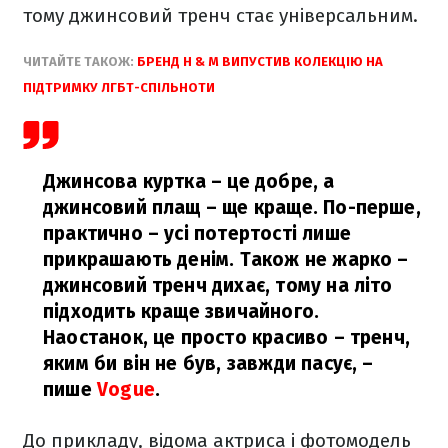
тому джинсовий тренч стає універсальним.
ЧИТАЙТЕ ТАКОЖ:
БРЕНД H & M ВИПУСТИВ КОЛЕКЦІЮ НА
ПІДТРИМКУ ЛГБТ-СПІЛЬНОТИ
Джинсова куртка – це добре, а
джинсовий плащ – ще краще. По-перше,
практично – усі потертості лише
прикрашають денім. Також не жарко –
джинсовий тренч дихає, тому на літо
підходить краще звичайного.
Наостанок, це просто красиво – тренч,
яким би він не був, завжди пасує,
–
пише
Vogue
.
До прикладу, відома актриса і фотомодель