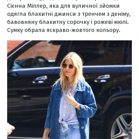
Сієнна Міллер, яка для вуличної зйомки
одягла блакитні джинси з тренчем з деніму,
бавовняну блакитну сорочку і рожеві мюлі.
Сумку обрала яскраво-жовтого кольору.