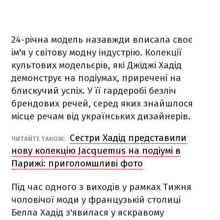
24-річна модель назавжди вписала своє
ім'я у світову модну індустрію. Колекції
культових модельєрів, які Джіджі Хадід
демонструє на подіумах, приречені на
блискучий успіх. У її гардеробі безліч
брендових речей, серед яких знайшлося
місце речам від українських дизайнерів.
Сестри Хадід представили
ЧИТАЙТЕ ТАКОЖ:
нову колекцію Jacquemus на подіумі в
Парижі: приголомшливі фото
Під час одного з виходів у рамках Тижня
чоловічої моди у французькій столиці
Белла Хадід з'явилася у яскравому