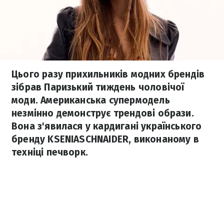
Цього разу прихильників модних брендів
зібрав Паризький тиждень чоловічої
моди. Американська супермодель
незмінно демонструє трендові образи.
Вона з'явилася у кардигані українського
бренду KSENIASCHNAIDER, виконаному в
техніці печворк.