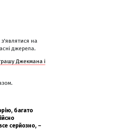
 з'являтися на
асні джерела.
грашу Джекмана і
азом.
орію, багато
дійсно
все серйозно,
–