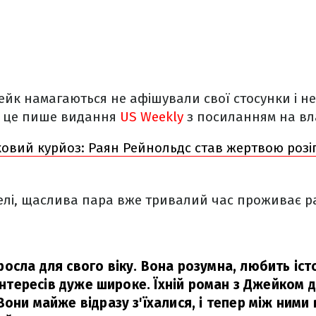
ейк намагаються не афішували свої стосунки і не
о це пише видання
US Weekly
з посиланням на вл
ковий курйоз: Раян Рейнольдс став жертвою розі
елі, щаслива пара вже тривалий час проживає р
осла для свого віку. Вона розумна, любить іст
 інтересів дуже широке. Їхній роман з Джейком 
они майже відразу з'їхалися, і тепер між ними 