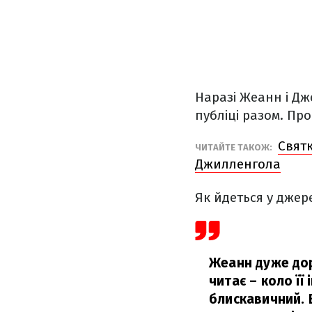
Наразі Жеанн і Дж
публіці разом. Пр
Свят
ЧИТАЙТЕ ТАКОЖ:
Джилленгола
Як йдеться у джер
Жеанн дуже дор
читає – коло її
блискавичний. В