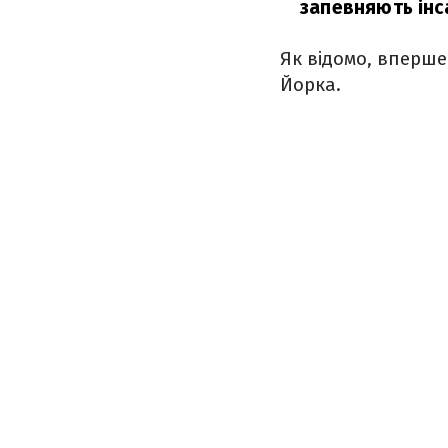
запевняють інс
Як відомо, вперше
Йорка.