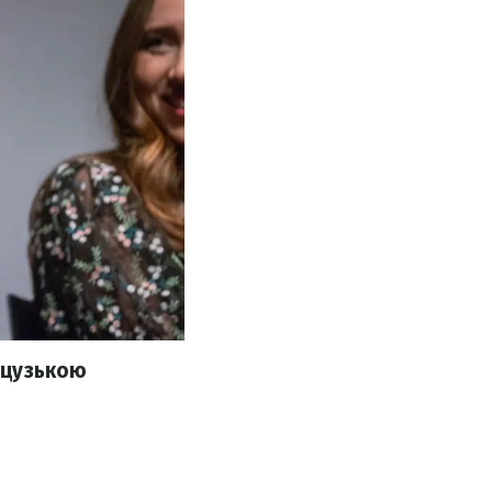
нцузькою