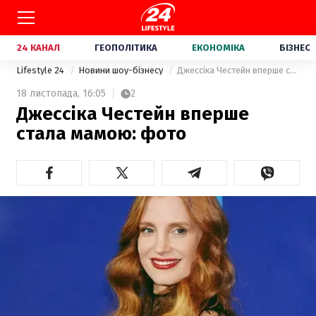
24 КАНАЛ
ГЕОПОЛІТИКА
ЕКОНОМІКА
БІЗНЕС
Lifestyle 24
Новини шоу-бізнесу
Джессіка Честейн вперше стала мамою: фото
18 листопада,
16:05
2
Джессіка Честейн вперше
стала мамою: фото