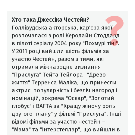
Хто така Джессіка Честейн?
Голлівудська акторська, кар'єра якої
розпочалася з ролі Керолайн Стоддард
в пілоті серіалу 2004 року "Похмурі тіні".
У 2011 році вийшли шість фільмів за
участю Честейн, разом з тими, які
отримали міжнародне визнання
"Прислуга" Тейта Тейлора і "Древо
життя" Терренса Маліка, що принесли
актрисі популярність і безліч нагород і
номінацій, зокрема "Оскар", "Золотий
глобус" і BAFTA за "Кращу жіночу роль
другого плану" у фільмі "Прислуга".
Інші
відомі фільми за участю Честейн –
"Мама" та "Інтерстеллар", що вийшли в