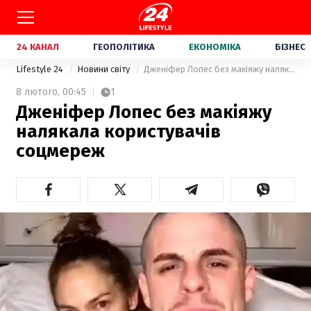
24 КАНАЛ
ГЕОПОЛІТИКА
ЕКОНОМІКА
БІЗНЕС
Lifestyle 24
Новини світу
Дженіфер Лопес без макіяжу налякала користувачів соцмереж
8 лютого,
00:45
1
Дженіфер Лопес без макіяжу
налякала користувачів
соцмереж