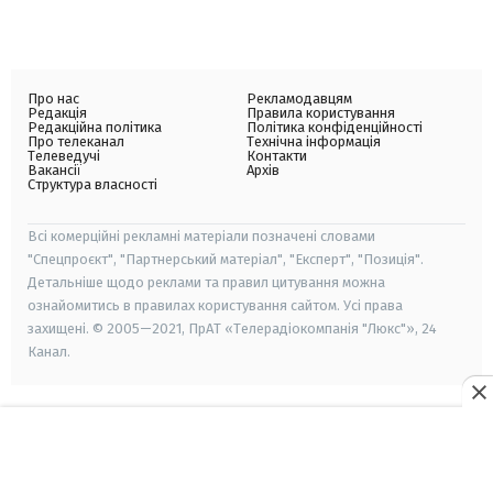
Про нас
Рекламодавцям
Редакція
Правила користування
Редакційна політика
Політика конфіденційності
Про телеканал
Технічна інформація
Телеведучі
Контакти
Вакансії
Архів
Структура власності
Всі комерційні рекламні матеріали позначені словами
"Спецпроєкт", "Партнерський матеріал", "Експерт", "Позиція".
Детальніше щодо реклами та правил цитування можна
ознайомитись в правилах користування сайтом. Усі права
захищені. © 2005—2021, ПрАТ «Телерадіокомпанія "Люкс"», 24
Канал.