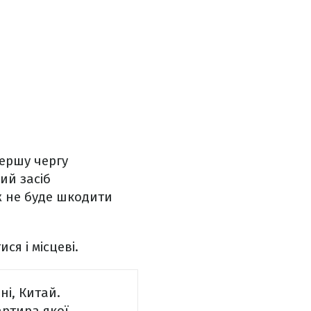
першу чергу
ий засіб
ж не буде шкодити
ся і місцеві.
і, Китай.
артира якої