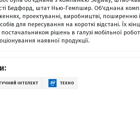
істі Бедфорд, штат Нью-Гемпшир. Об'єднана комп
женнях, проектуванні, виробництві, поширенню 
обів для пересування на короткі відстані. Їх кін
і постачальником рішень в галузі мобільної робо
юціонування наявної продукції.
и:
ТУЧНИЙ ІНТЕЛЕКТ
ТЕХНО