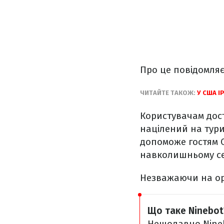
Про це повідомля
ЧИТАЙТЕ ТАКОЖ:
У США I
Користувачам дост
націлений на тури
допоможе гостям С
навколишньому с
Незважаючи на орі
Що таке Ninebot
Нещодавно Nineb