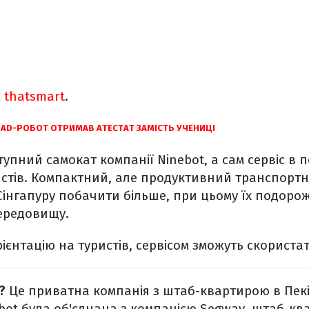
є
thatsmart
.
PAD-РОБОТ ОТРИМАВ АТЕСТАТ ЗАМІСТЬ УЧЕНИЦІ
упний самокат компанії Ninebot, а сам сервіс в 
стів. Компактний, але продуктивний транспортн
інгапуру побачити більше, при цьому їх подоро
ередовищу.
єнтацію на туристів, сервісом зможуть скористати
?
Це приватна компанія з штаб-квартирою в Пекін
ot була об'єднана з компанією Segway, штаб-кв