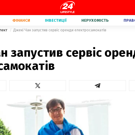
ФІНАНСИ
ІНВЕСТИЦІЇ
НЕРУХОМІСТЬ
ПРАВ
елект
Джекі Чан запустив сервіс оренди електросамокатів
н запустив сервіс орен
самокатів