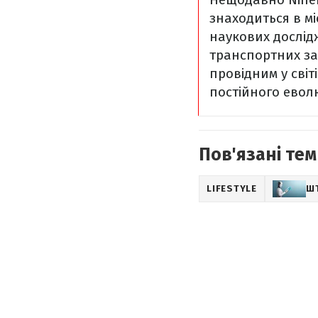
знаходиться в м
наукових дослід
транспортних зас
провідним у світ
постійного евол
Пов'язані тем
LIFESTYLE
Ш