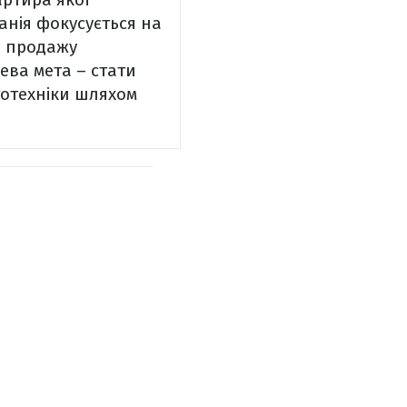
анія фокусується на
і продажу
цева мета – стати
тотехніки шляхом