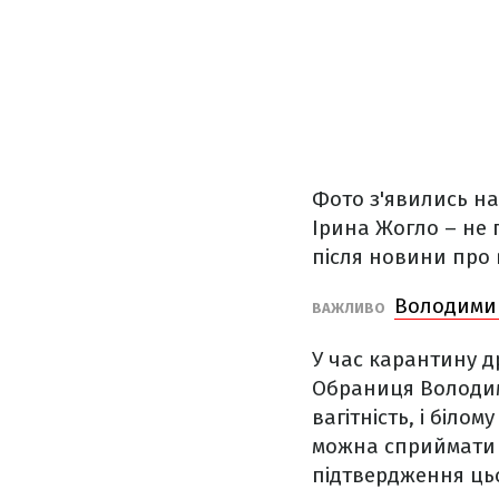
Фото з'явились на
Ірина Жогло – не п
після новини про 
Володимир
ВАЖЛИВО
У час карантину д
Обраниця Володим
вагітність, і біло
можна сприймати я
підтвердження ць