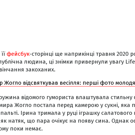
 її
фейсбук
-сторінці ще наприкінці травня 2020 ро
ублічна людина, ці знімки привернули увагу LifeS
вінчання закоханих.
 Жогло відсвяткував весілля: перші фото молод
ружина відомого гумориста влаштувала стильну 
ира Жогло постала перед камерою у сукні, яка 
му пальті. Ірина тримала у руці іграшку салатового
к натяк, що пара очікує на появу сина. Однак о
ому поки немає.