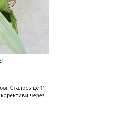
о
ві. Сталось це 11
и корективи через