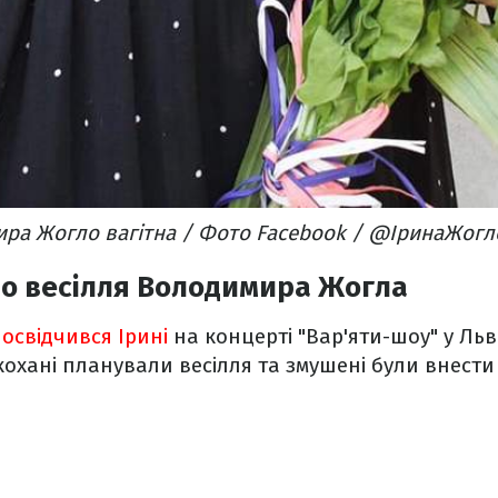
ра Жогло вагітна / Фото Facebook / @ІринаЖогл
ро весілля Володимира Жогла
освідчився Ірині
на концерті "Вар'яти-шоу" у Льво
акохані планували весілля та змушені були внест