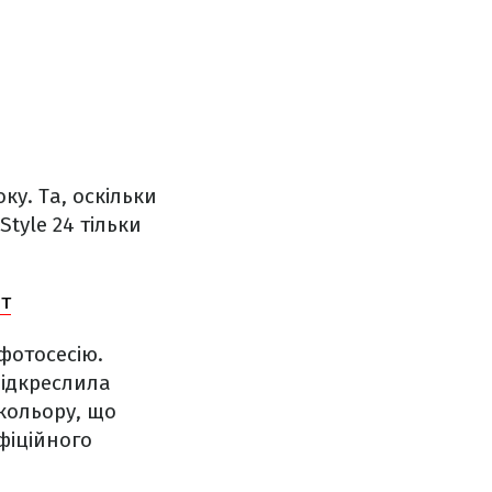
ку. Та, оскільки
tyle 24 тільки
ят
фотосесію.
підкреслила
 кольору, що
фіційного