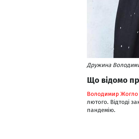
Дружина Володими
Що відомо п
Володимир Жогло 
лютого. Відтоді з
пандемію.