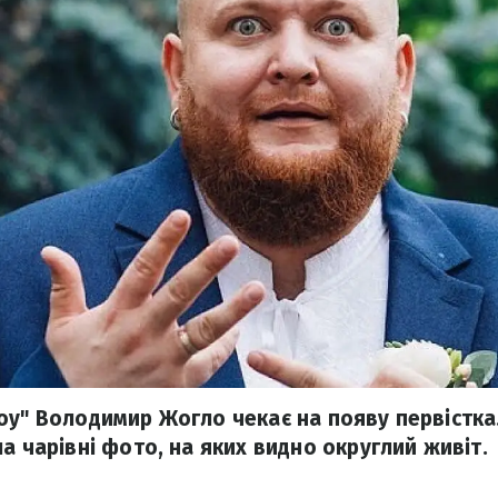
оу" Володимир Жогло чекає на появу первістка
а чарівні фото, на яких видно округлий живіт.